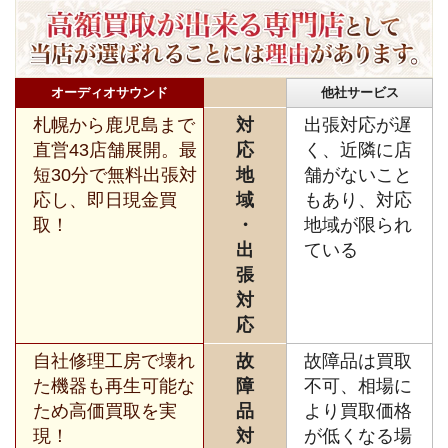
オーディオサウンド
他社サービス
札幌から鹿児島まで
対
出張対応が遅
直営43店舗展開。最
応
く、近隣に店
短30分で無料出張対
地
舗がないこと
応し、即日現金買
域
もあり、対応
取！
・
地域が限られ
出
ている
張
対
応
自社修理工房で壊れ
故
故障品は買取
た機器も再生可能な
障
不可、相場に
ため高価買取を実
品
より買取価格
現！
対
が低くなる場