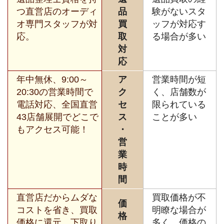
つ直営店のオーディ
品
験がないスタ
オ専門スタッフが対
買
ッフが対応す
応。
取
る場合が多い
対
応
年中無休、9:00～
ア
営業時間が短
20:30の営業時間で
ク
く、店舗数が
電話対応、全国直営
セ
限られている
43店舗展開でどこで
ス
ことが多い
もアクセス可能！
・
営
業
時
間
直営店だからムダな
買取価格が不
価
コストを省き、買取
明瞭な場合が
格
価格に還元。下取り
多く、価格の