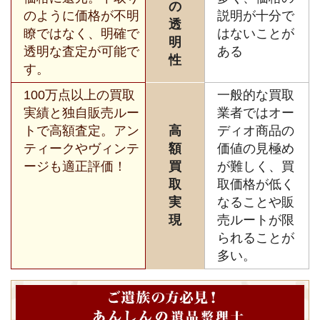
の
のように価格が不明
説明が十分で
透
瞭ではなく、明確で
はないことが
明
透明な査定が可能で
ある
性
す。
100万点以上の買取
一般的な買取
実績と独自販売ルー
業者ではオー
トで高額査定。アン
高
ディオ商品の
ティークやヴィンテ
額
価値の見極め
ージも適正評価！
買
が難しく、買
取
取価格が低く
実
なることや販
現
売ルートが限
られることが
多い。