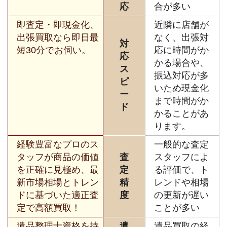
応
合が多い
即査定・即現金化、
近隣に店舗が
出張買取なら即日最
なく、出張対
対
短30分でお伺い。
応に時間がか
応
かる場合や、
ス
振込対応が多
ピ
いため現金化
ー
まで時間がか
ド
かることがあ
ります。
経験豊富なプロのス
一般的な査定
タッフが商品の価値
査
スタッフによ
を正確に見極め、最
定
る評価で、ト
新市場相場とトレン
精
レンドや相場
ドに基づいた適正査
度
の更新が遅い
定で高額買取！
ことが多い
遺品整理士資格を持
遺
遺品買取の経