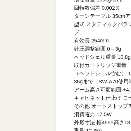
回転数偏差 0.002％
ターンテーブル 35cm
型式 スタティックバラ
プ
有効長 254mm
針圧調整範囲 0～3g
ヘッドシェル重量 10.8g
取付カートリッジ重量
（ヘッドシェル含む） 12.
35gまで（SW-A70使
アーム高さ可変範囲 +4.5
キャビネット仕上げ ロ
その他 オートストップ
消費電力 17.5W
外形寸法 幅495×高さ18
重量 12.3kg