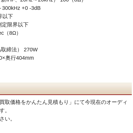
0kHz +0 -3dB
界以下
） 測定限界以下
ec（8Ω）
締法） 270W
0×奥行404mm
買取価格をかんたん見積もり」にて今現在のオーディ
す。
さい。