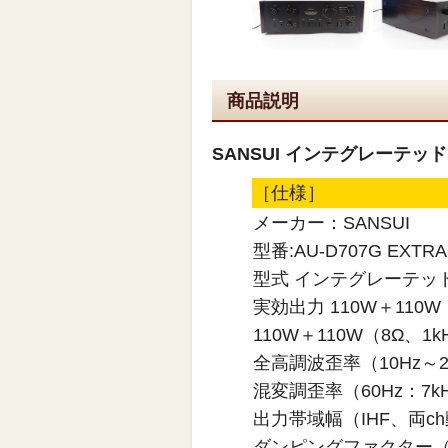
商品説明
SANSUI インテグレーテッドア
［仕様］
メーカー：SANSUI
型番:AU-D707G EXTRA
型式 インテグレーテッ
実効出力 110W＋110W（
110W＋110W（8Ω、1kH
全高調波歪率（10Hz～2
混変調歪率（60Hz：7kH
出力帯域幅（IHF、両ch動
ダンピングファクター（新IH