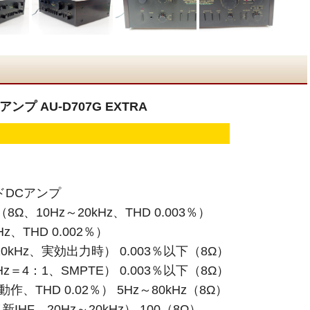
ンプ AU-D707G EXTRA
ドDCアンプ
8Ω、10Hz～20kHz、THD 0.003％）
z、THD 0.002％）
0kHz、実効出力時） 0.003％以下（8Ω）
z＝4：1、SMPTE） 0.003％以下（8Ω）
作、THD 0.02％） 5Hz～80kHz（8Ω）
F、20Hz～20kHz） 100（8Ω）