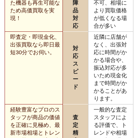
た機器も再生可能な
障
不可、相場に
ため高価買取を実
品
より買取価格
現！
対
が低くなる場
応
合が多い
即査定・即現金化、
近隣に店舗が
出張買取なら即日最
なく、出張対
対
短30分でお伺い。
応に時間がか
応
かる場合や、
ス
振込対応が多
ピ
いため現金化
ー
まで時間がか
ド
かることがあ
ります。
経験豊富なプロのス
一般的な査定
タッフが商品の価値
査
スタッフによ
を正確に見極め、最
定
る評価で、ト
新市場相場とトレン
精
レンドや相場