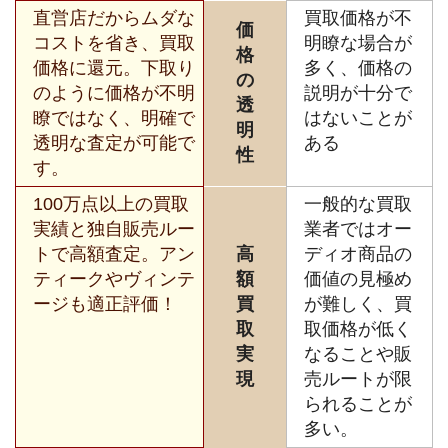
直営店だからムダな
買取価格が不
価
コストを省き、買取
明瞭な場合が
格
価格に還元。下取り
多く、価格の
の
のように価格が不明
説明が十分で
透
瞭ではなく、明確で
はないことが
明
透明な査定が可能で
ある
性
す。
100万点以上の買取
一般的な買取
実績と独自販売ルー
業者ではオー
トで高額査定。アン
高
ディオ商品の
ティークやヴィンテ
額
価値の見極め
ージも適正評価！
買
が難しく、買
取
取価格が低く
実
なることや販
現
売ルートが限
られることが
多い。