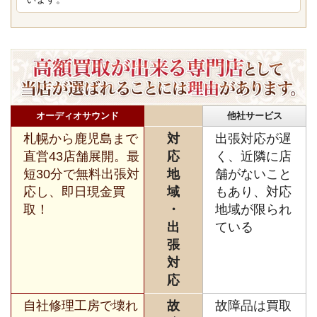
オーディオサウンド
他社サービス
札幌から鹿児島まで
対
出張対応が遅
直営43店舗展開。最
応
く、近隣に店
短30分で無料出張対
地
舗がないこと
応し、即日現金買
域
もあり、対応
取！
・
地域が限られ
出
ている
張
対
応
自社修理工房で壊れ
故
故障品は買取