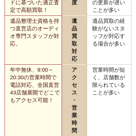
ドに基づいた適正査
度
の更新が遅い
定で高額買取！
ことが多い
遺品整理士資格を持
遺
遺品買取の経
つ直営店のオーディ
品
験がないスタ
オ専門スタッフが対
買
ッフが対応す
応。
取
る場合が多い
対
応
年中無休、9:00～
ア
営業時間が短
20:30の営業時間で
ク
く、店舗数が
電話対応、全国直営
セ
限られている
43店舗展開でどこで
ス
ことが多い
もアクセス可能！
・
営
業
時
間