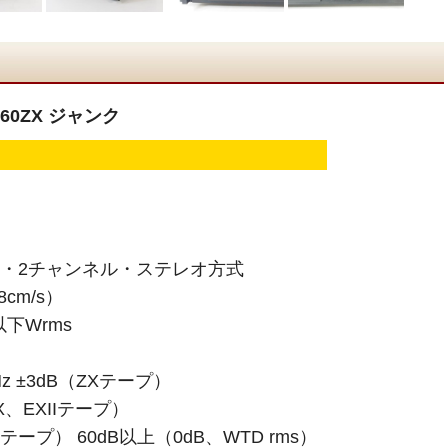
660ZX ジャンク
ク・2チャンネル・ステレオ方式
8cm/s）
以下Wrms
Hz ±3dB（ZXテープ）
SX、EXIIテープ）
Xテープ） 60dB以上（0dB、WTD rms）