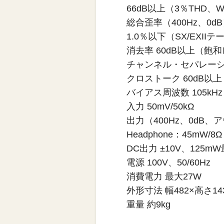
66dB以上（3％THD、W
総合歪率（400Hz、0d
1.0％以下（SX/EXIIテ
消去率 60dB以上（飽和
チャンネル・セパレーション
クロストーク 60dB以上（
バイアス周波数 105kHz
入力 50mV/50kΩ
出力（400Hz、0dB、ア
Headphone：45mW/8Ω
DC出力 ±10V、12
電源 100V、50/60Hz
消費電力 最大27W
外形寸法 幅482×高さ14
重量 約9kg