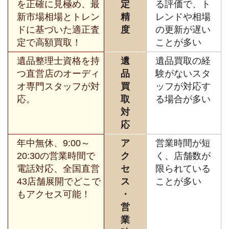
を正確に見極め、最
定
る評価で、ト
新市場相場とトレン
精
レンドや相場
ドに基づいた適正査
度
の更新が遅い
定で高額買取！
ことが多い
遺品整理士資格を持
遺
遺品買取の経
つ直営店のオーディ
品
験がないスタ
オ専門スタッフが対
買
ッフが対応す
応。
取
る場合が多い
対
応
年中無休、9:00～
ア
営業時間が短
20:30の営業時間で
ク
く、店舗数が
電話対応、全国直営
セ
限られている
43店舗展開でどこで
ス
ことが多い
もアクセス可能！
・
営
業