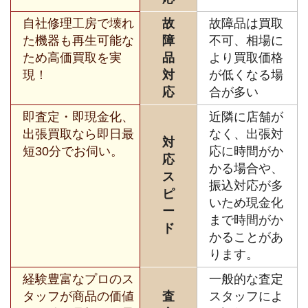
自社修理工房で壊れ
故
故障品は買取
た機器も再生可能な
障
不可、相場に
ため高価買取を実
品
より買取価格
現！
対
が低くなる場
応
合が多い
即査定・即現金化、
近隣に店舗が
出張買取なら即日最
なく、出張対
対
短30分でお伺い。
応に時間がか
応
かる場合や、
ス
振込対応が多
ピ
いため現金化
ー
まで時間がか
ド
かることがあ
ります。
経験豊富なプロのス
一般的な査定
タッフが商品の価値
査
スタッフによ