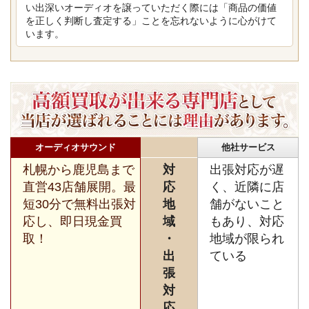
い出深いオーディオを譲っていただく際には「商品の価値
を正しく判断し査定する」ことを忘れないように心がけて
います。
オーディオサウンド
他社サービス
札幌から鹿児島まで
対
出張対応が遅
直営43店舗展開。最
応
く、近隣に店
短30分で無料出張対
地
舗がないこと
応し、即日現金買
域
もあり、対応
取！
・
地域が限られ
出
ている
張
対
応