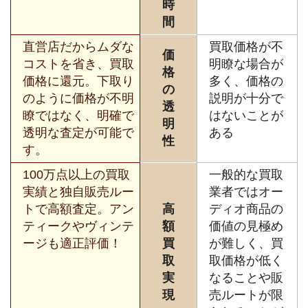
時
間
直営店だからムダな
買取価格が不
価
コストを省き、買取
明瞭な場合が
格
価格に還元。下取り
多く、価格の
の
のように価格が不明
説明が十分で
透
瞭ではなく、明確で
はないことが
明
透明な査定が可能で
ある
性
す。
100万点以上の買取
一般的な買取
実績と独自販売ルー
業者ではオー
トで高額査定。アン
高
ディオ商品の
ティークやヴィンテ
額
価値の見極め
ージも適正評価！
買
が難しく、買
取
取価格が低く
実
なることや販
現
売ルートが限