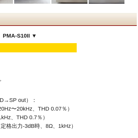
A-S10II ▼
プ
→SP out）：
Hz〜20kHz、THD 0.07％）
Hz、THD 0.7％）
定格出力-3dB時、8Ω、1kHz）