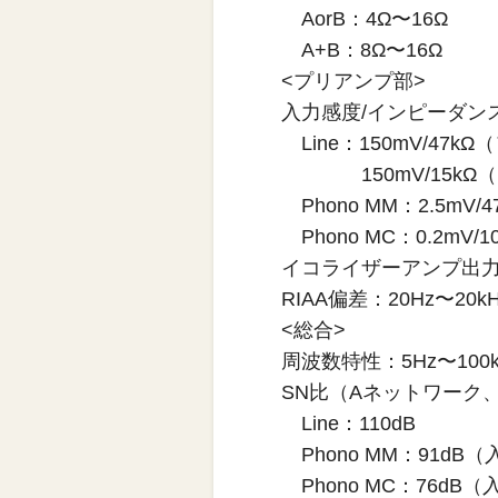
AorB：4Ω〜16Ω
A+B：8Ω〜16Ω
<プリアンプ部>
入力感度/インピーダン
Line：150mV/47
150mV/15kΩ
Phono MM：2.5mV/4
Phono MC：0.2mV/1
イコライザーアンプ出力：
RIAA偏差：20Hz〜20kHz
<総合>
周波数特性：5Hz〜100kH
SN比（Aネットワーク
Line：110dB
Phono MM：91dB
Phono MC：76dB（