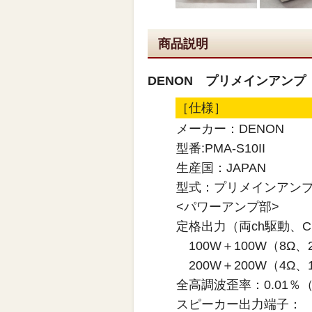
商品説明
DENON プリメインアンプ PM
［仕様］
メーカー：DENON
型番:PMA-S10II
生産国：JAPAN
型式：プリメインアン
<パワーアンプ部>
定格出力（両ch駆動、CD
100W＋100W（8Ω、20
200W＋200W（4Ω、1k
全高調波歪率：0.01％（
スピーカー出力端子：