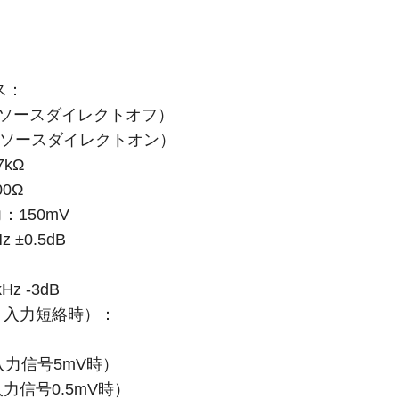
ス：
kΩ（ソースダイレクトオフ）
（ソースダイレクトオン）
7kΩ
00Ω
150mV
 ±0.5dB
z -3dB
、入力短絡時）：
（入力信号5mV時）
入力信号0.5mV時）