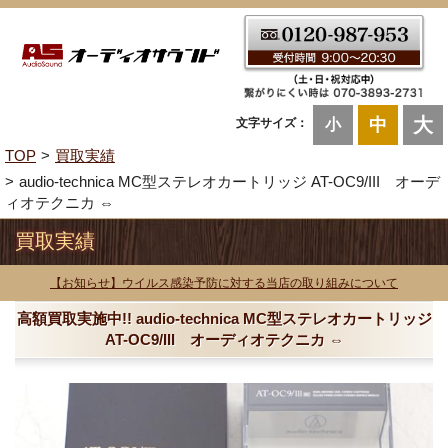
大
中
文字サイズ：
小
TOP
買取実績
audio-technica MC型ステレオカートリッジ AT-OC9/III オーデ
ィオテクニカ ⇔
買取実績
【お知らせ】ウイルス感染予防に対する当店の取り組みについて
高額買取実施中!! audio-technica MC型ステレオカートリッジ
AT-OC9/III オーディオテクニカ ⇔