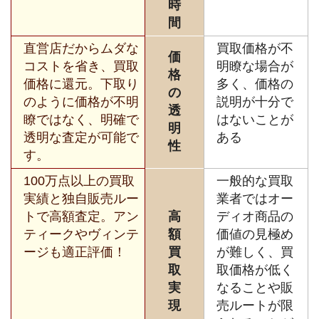
時
間
直営店だからムダな
買取価格が不
価
コストを省き、買取
明瞭な場合が
格
価格に還元。下取り
多く、価格の
の
のように価格が不明
説明が十分で
透
瞭ではなく、明確で
はないことが
明
透明な査定が可能で
ある
性
す。
100万点以上の買取
一般的な買取
実績と独自販売ルー
業者ではオー
トで高額査定。アン
高
ディオ商品の
ティークやヴィンテ
額
価値の見極め
ージも適正評価！
買
が難しく、買
取
取価格が低く
実
なることや販
現
売ルートが限