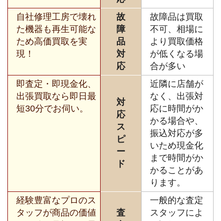
自社修理工房で壊れ
故
故障品は買取
た機器も再生可能な
障
不可、相場に
ため高価買取を実
品
より買取価格
現！
対
が低くなる場
応
合が多い
即査定・即現金化、
近隣に店舗が
出張買取なら即日最
なく、出張対
対
短30分でお伺い。
応に時間がか
応
かる場合や、
ス
振込対応が多
ピ
いため現金化
ー
まで時間がか
ド
かることがあ
ります。
経験豊富なプロのス
一般的な査定
タッフが商品の価値
査
スタッフによ