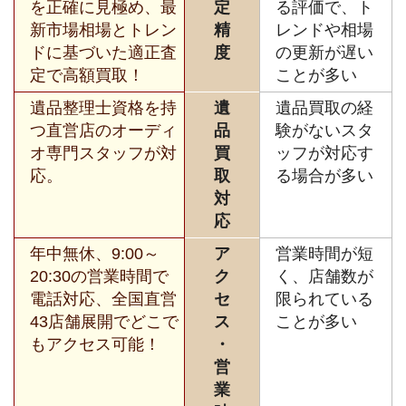
を正確に見極め、最
定
る評価で、ト
新市場相場とトレン
精
レンドや相場
ドに基づいた適正査
度
の更新が遅い
定で高額買取！
ことが多い
遺品整理士資格を持
遺
遺品買取の経
つ直営店のオーディ
品
験がないスタ
オ専門スタッフが対
買
ッフが対応す
応。
取
る場合が多い
対
応
年中無休、9:00～
ア
営業時間が短
20:30の営業時間で
ク
く、店舗数が
電話対応、全国直営
セ
限られている
43店舗展開でどこで
ス
ことが多い
もアクセス可能！
・
営
業