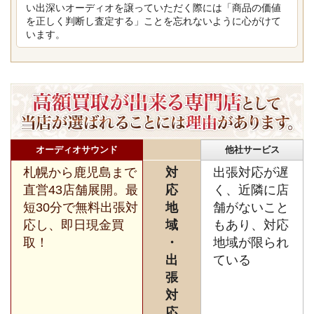
い出深いオーディオを譲っていただく際には「商品の価値
を正しく判断し査定する」ことを忘れないように心がけて
います。
オーディオサウンド
他社サービス
札幌から鹿児島まで
対
出張対応が遅
直営43店舗展開。最
応
く、近隣に店
短30分で無料出張対
地
舗がないこと
応し、即日現金買
域
もあり、対応
取！
・
地域が限られ
出
ている
張
対
応