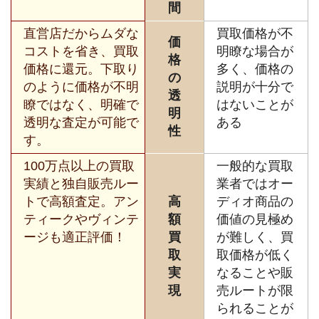
間
直営店だからムダな
買取価格が不
価
コストを省き、買取
明瞭な場合が
格
価格に還元。下取り
多く、価格の
の
のように価格が不明
説明が十分で
透
瞭ではなく、明確で
はないことが
明
透明な査定が可能で
ある
性
す。
100万点以上の買取
一般的な買取
実績と独自販売ルー
業者ではオー
トで高額査定。アン
高
ディオ商品の
ティークやヴィンテ
額
価値の見極め
ージも適正評価！
買
が難しく、買
取
取価格が低く
実
なることや販
現
売ルートが限
られることが