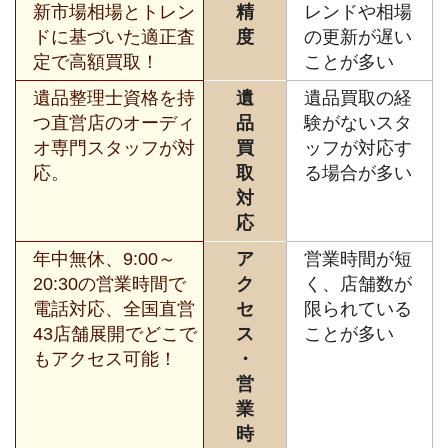
新市場相場とトレン
精
レンドや相場
ドに基づいた適正査
度
の更新が遅い
定で高額買取！
ことが多い
遺品整理士資格を持
遺
遺品買取の経
つ直営店のオーディ
品
験がないスタ
オ専門スタッフが対
買
ッフが対応す
応。
取
る場合が多い
対
応
年中無休、9:00～
ア
営業時間が短
20:30の営業時間で
ク
く、店舗数が
電話対応、全国直営
セ
限られている
43店舗展開でどこで
ス
ことが多い
もアクセス可能！
・
営
業
時