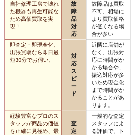
自社修理工房で壊れ
故
故障品は買取
た機器も再生可能な
障
不可、相場に
ため高価買取を実
品
より買取価格
現！
対
が低くなる場
応
合が多い
即査定・即現金化、
近隣に店舗が
出張買取なら即日最
なく、出張対
対
短30分でお伺い。
応に時間がか
応
かる場合や、
ス
振込対応が多
ピ
いため現金化
ー
まで時間がか
ド
かることがあ
ります。
経験豊富なプロのス
一般的な査定
タッフが商品の価値
査
スタッフによ
を正確に見極め、最
定
る評価で、ト