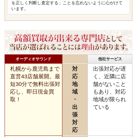
を正しく判断し査定する」ことを忘れないように心がけて
います。
オーディオサウンド
他社サービス
札幌から鹿児島まで
対
出張対応が遅
直営43店舗展開。最
応
く、近隣に店
短30分で無料出張対
地
舗がないこと
応し、即日現金買
域
もあり、対応
取！
・
地域が限られ
出
ている
張
対
応