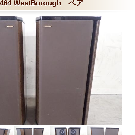
64 WestBorough ペア