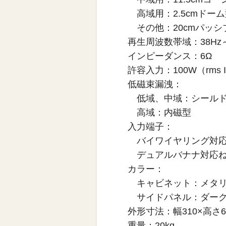
高域用：2.5cmドーム
その他：20cmパッシ
再生周波数帯域：38Hz～
インピーダンス：6Ω
許容入力：100W（rms I
低磁束漏洩：
低域、中域：シールド
高域：内磁型
入力端子：
バイワイヤリング対
デュアルバナナ対応ね
カラー：
キャビネット：メタリ
サイドパネル：ダーク
外形寸法：幅310×高さ6
重量：20kg