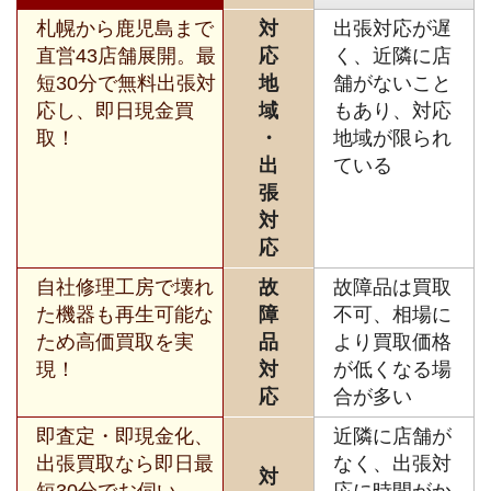
札幌から鹿児島まで
対
出張対応が遅
直営43店舗展開。最
応
く、近隣に店
短30分で無料出張対
地
舗がないこと
応し、即日現金買
域
もあり、対応
取！
・
地域が限られ
出
ている
張
対
応
自社修理工房で壊れ
故
故障品は買取
た機器も再生可能な
障
不可、相場に
ため高価買取を実
品
より買取価格
現！
対
が低くなる場
応
合が多い
即査定・即現金化、
近隣に店舗が
出張買取なら即日最
なく、出張対
対
短30分でお伺い。
応に時間がか