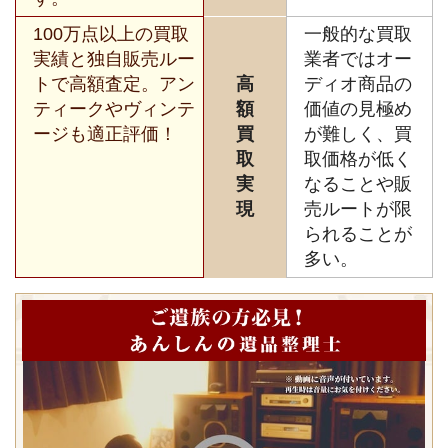
100万点以上の買取
一般的な買取
実績と独自販売ルー
業者ではオー
トで高額査定。アン
高
ディオ商品の
ティークやヴィンテ
額
価値の見極め
ージも適正評価！
買
が難しく、買
取
取価格が低く
実
なることや販
現
売ルートが限
られることが
多い。