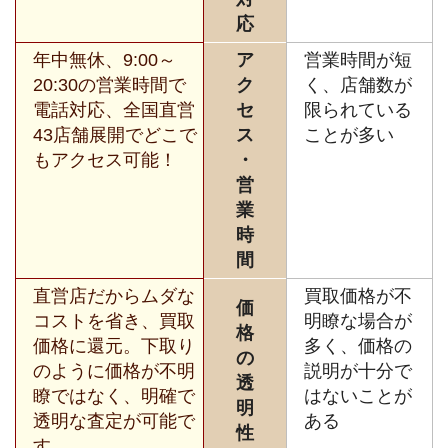
応
年中無休、9:00～
ア
営業時間が短
20:30の営業時間で
ク
く、店舗数が
電話対応、全国直営
セ
限られている
43店舗展開でどこで
ス
ことが多い
もアクセス可能！
・
営
業
時
間
直営店だからムダな
買取価格が不
価
コストを省き、買取
明瞭な場合が
格
価格に還元。下取り
多く、価格の
の
のように価格が不明
説明が十分で
透
瞭ではなく、明確で
はないことが
明
透明な査定が可能で
ある
性
す。