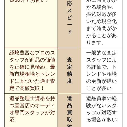
応
かる場合や、
ス
振込対応が多
ピ
いため現金化
ー
まで時間がか
ド
かることがあ
ります。
経験豊富なプロのス
一般的な査定
タッフが商品の価値
査
スタッフによ
を正確に見極め、最
定
る評価で、ト
新市場相場とトレン
精
レンドや相場
ドに基づいた適正査
度
の更新が遅い
定で高額買取！
ことが多い
遺品整理士資格を持
遺
遺品買取の経
つ直営店のオーディ
品
験がないスタ
オ専門スタッフが対
買
ッフが対応す
応。
取
る場合が多い
対