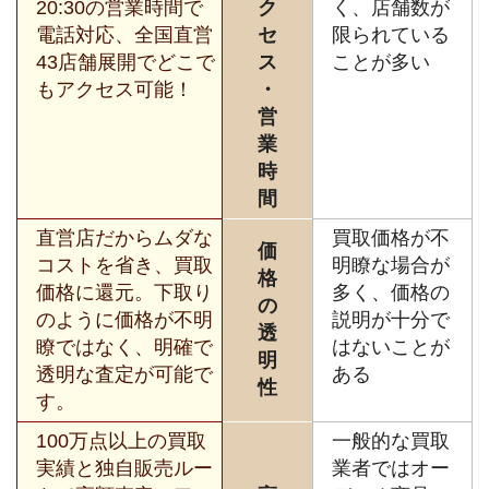
20:30の営業時間で
ク
く、店舗数が
電話対応、全国直営
セ
限られている
43店舗展開でどこで
ス
ことが多い
もアクセス可能！
・
営
業
時
間
直営店だからムダな
買取価格が不
価
コストを省き、買取
明瞭な場合が
格
価格に還元。下取り
多く、価格の
の
のように価格が不明
説明が十分で
透
瞭ではなく、明確で
はないことが
明
透明な査定が可能で
ある
性
す。
100万点以上の買取
一般的な買取
実績と独自販売ルー
業者ではオー