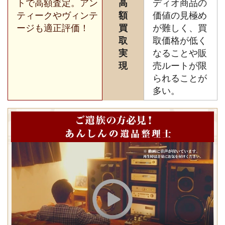
トで高額査定。アン
高
ディオ商品の
ティークやヴィンテ
額
価値の見極め
ージも適正評価！
買
が難しく、買
取
取価格が低く
実
なることや販
現
売ルートが限
られることが
多い。