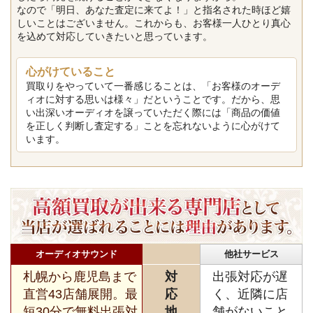
なので「明日、あなた査定に来てよ！」と指名された時ほど嬉
しいことはございません。これからも、お客様一人ひとり真心
を込めて対応していきたいと思っています。
心がけていること
買取りをやっていて一番感じることは、「お客様のオーデ
ィオに対する思いは様々」だということです。だから、思
い出深いオーディオを譲っていただく際には「商品の価値
を正しく判断し査定する」ことを忘れないように心がけて
います。
オーディオサウンド
他社サービス
札幌から鹿児島まで
対
出張対応が遅
直営43店舗展開。最
応
く、近隣に店
短30分で無料出張対
地
舗がないこと