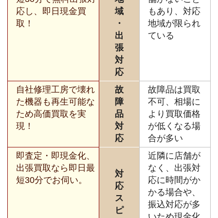
応し、即日現金買
域
もあり、対応
取！
・
地域が限られ
出
ている
張
対
応
自社修理工房で壊れ
故
故障品は買取
た機器も再生可能な
障
不可、相場に
ため高価買取を実
品
より買取価格
現！
対
が低くなる場
応
合が多い
即査定・即現金化、
近隣に店舗が
出張買取なら即日最
なく、出張対
対
短30分でお伺い。
応に時間がか
応
かる場合や、
ス
振込対応が多
ピ
いため現金化