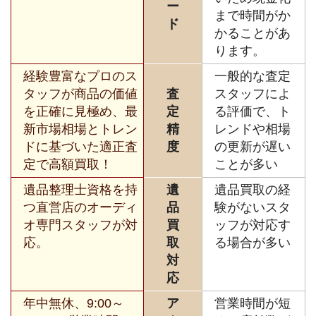
ー
まで時間がか
ド
かることがあ
ります。
経験豊富なプロのス
一般的な査定
タッフが商品の価値
査
スタッフによ
を正確に見極め、最
定
る評価で、ト
新市場相場とトレン
精
レンドや相場
ドに基づいた適正査
度
の更新が遅い
定で高額買取！
ことが多い
遺品整理士資格を持
遺
遺品買取の経
つ直営店のオーディ
品
験がないスタ
オ専門スタッフが対
買
ッフが対応す
応。
取
る場合が多い
対
応
年中無休、9:00～
ア
営業時間が短