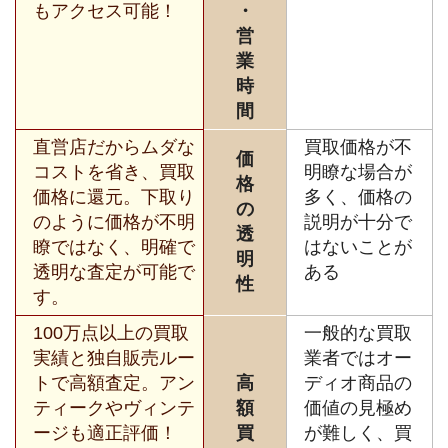
もアクセス可能！
・
営
業
時
間
直営店だからムダな
買取価格が不
価
コストを省き、買取
明瞭な場合が
格
価格に還元。下取り
多く、価格の
の
のように価格が不明
説明が十分で
透
瞭ではなく、明確で
はないことが
明
透明な査定が可能で
ある
性
す。
100万点以上の買取
一般的な買取
実績と独自販売ルー
業者ではオー
トで高額査定。アン
高
ディオ商品の
ティークやヴィンテ
額
価値の見極め
ージも適正評価！
買
が難しく、買