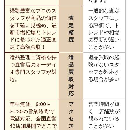
ります。
経験豊富なプロのス
一般的な査定
タッフが商品の価値
査
スタッフによ
を正確に見極め、最
定
る評価で、ト
新市場相場とトレン
精
レンドや相場
ドに基づいた適正査
度
の更新が遅い
定で高額買取！
ことが多い
遺品整理士資格を持
遺
遺品買取の経
つ直営店のオーディ
品
験がないスタ
オ専門スタッフが対
買
ッフが対応す
応。
取
る場合が多い
対
応
年中無休、9:00～
ア
営業時間が短
20:30の営業時間で
ク
く、店舗数が
電話対応、全国直営
セ
限られている
43店舗展開でどこで
ス
ことが多い