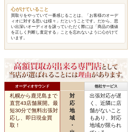
心がけていること
買取りをやっていて一番感じることは、「お客様のオーデ
ィオに対する思いは様々」だということです。だから、思
い出深いオーディオを譲っていただく際には「商品の価値
を正しく判断し査定する」ことを忘れないように心がけて
います。
オーディオサウンド
他社サービス
札幌から鹿児島まで
対
出張対応が遅
直営43店舗展開。最
応
く、近隣に店
短30分で無料出張対
地
舗がないこと
応し、即日現金買
域
もあり、対応
取！
・
地域が限られ