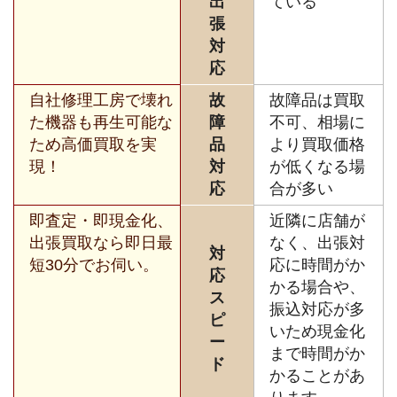
出
ている
張
対
応
自社修理工房で壊れ
故
故障品は買取
た機器も再生可能な
障
不可、相場に
ため高価買取を実
品
より買取価格
現！
対
が低くなる場
応
合が多い
即査定・即現金化、
近隣に店舗が
出張買取なら即日最
なく、出張対
対
短30分でお伺い。
応に時間がか
応
かる場合や、
ス
振込対応が多
ピ
いため現金化
ー
まで時間がか
ド
かることがあ