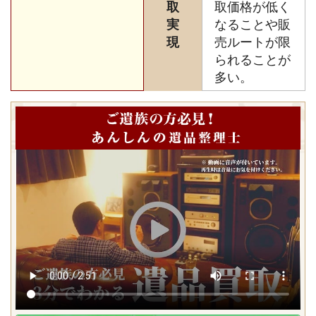
取
取価格が低く
実
なることや販
現
売ルートが限
られることが
多い。