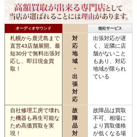
オーディオサウンド
他社サービス
札幌から鹿児島まで
対
出張対応が遅
直営43店舗展開。最
応
く、近隣に店
短30分で無料出張対
地
舗がないこと
応し、即日現金買
域
もあり、対応
取！
・
地域が限られ
出
ている
張
対
応
自社修理工房で壊れ
故
故障品は買取
た機器も再生可能な
障
不可、相場に
ため高価買取を実
品
より買取価格
現！
対
が低くなる場