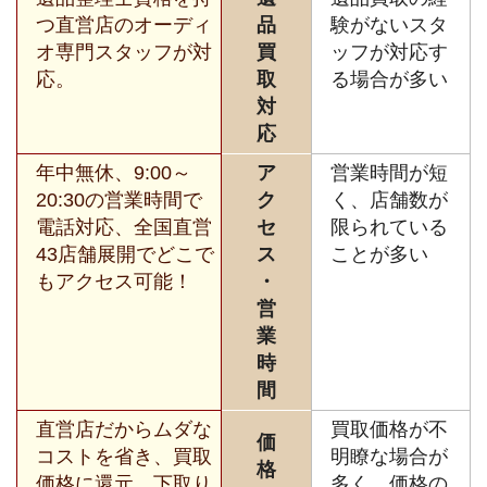
つ直営店のオーディ
品
験がないスタ
オ専門スタッフが対
買
ッフが対応す
応。
取
る場合が多い
対
応
年中無休、9:00～
ア
営業時間が短
20:30の営業時間で
ク
く、店舗数が
電話対応、全国直営
セ
限られている
43店舗展開でどこで
ス
ことが多い
もアクセス可能！
・
営
業
時
間
直営店だからムダな
買取価格が不
価
コストを省き、買取
明瞭な場合が
格
価格に還元。下取り
多く、価格の