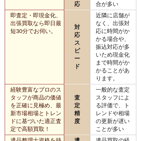
応
合が多い
即査定・即現金化、
近隣に店舗が
出張買取なら即日最
なく、出張対
対
短30分でお伺い。
応に時間がか
応
かる場合や、
ス
振込対応が多
ピ
いため現金化
ー
まで時間がか
ド
かることがあ
ります。
経験豊富なプロのス
一般的な査定
タッフが商品の価値
査
スタッフによ
を正確に見極め、最
定
る評価で、ト
新市場相場とトレン
精
レンドや相場
ドに基づいた適正査
度
の更新が遅い
定で高額買取！
ことが多い
遺品整理士資格を持
遺
遺品買取の経