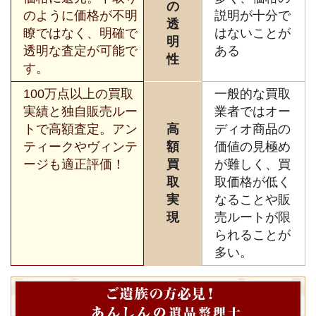
の
のように価格が不明
説明が十分で
透
瞭ではなく、明確で
はないことが
明
透明な査定が可能で
ある
性
す。
100万点以上の買取
一般的な買取
実績と独自販売ルー
業者ではオー
トで高額査定。アン
高
ディオ商品の
ティークやヴィンテ
額
価値の見極め
ージも適正評価！
買
が難しく、買
取
取価格が低く
実
なることや販
現
売ルートが限
られることが
多い。