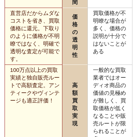
間
直営店だからムダな
買取価格が不
価
コストを省き、買取
明瞭な場合が
格
価格に還元。下取り
多く、価格の
の
のように価格が不明
説明が十分で
透
瞭ではなく、明確で
はないことが
明
透明な査定が可能で
ある
性
す。
100万点以上の買取
一般的な買取
実績と独自販売ルー
業者ではオー
トで高額査定。アン
高
ディオ商品の
ティークやヴィンテ
額
価値の見極め
ージも適正評価！
買
が難しく、買
取
取価格が低く
実
なることや販
現
売ルートが限
られることが