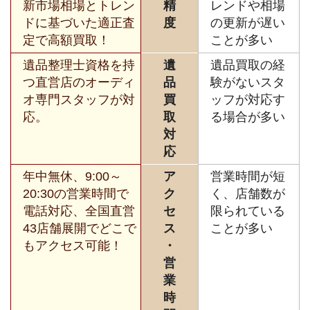
新市場相場とトレン
精
レンドや相場
ドに基づいた適正査
度
の更新が遅い
定で高額買取！
ことが多い
遺品整理士資格を持
遺
遺品買取の経
つ直営店のオーディ
品
験がないスタ
オ専門スタッフが対
買
ッフが対応す
応。
取
る場合が多い
対
応
年中無休、9:00～
ア
営業時間が短
20:30の営業時間で
ク
く、店舗数が
電話対応、全国直営
セ
限られている
43店舗展開でどこで
ス
ことが多い
もアクセス可能！
・
営
業
時