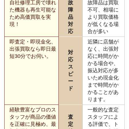
自社修理工房で壊れ
故
故障品は買取
た機器も再生可能な
障
不可、相場に
ため高価買取を実
品
より買取価格
現！
対
が低くなる場
応
合が多い
即査定・即現金化、
近隣に店舗が
出張買取なら即日最
なく、出張対
対
短30分でお伺い。
応に時間がか
応
かる場合や、
ス
振込対応が多
ピ
いため現金化
ー
まで時間がか
ド
かることがあ
ります。
経験豊富なプロのス
一般的な査定
タッフが商品の価値
査
スタッフによ
を正確に見極め、最
定
る評価で、ト