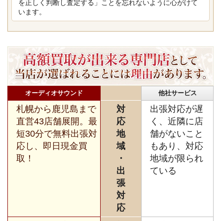
を正しく判断し査定する」ことを忘れないように心がけて
います。
オーディオサウンド
他社サービス
札幌から鹿児島まで
対
出張対応が遅
直営43店舗展開。最
応
く、近隣に店
短30分で無料出張対
地
舗がないこと
応し、即日現金買
域
もあり、対応
取！
・
地域が限られ
出
ている
張
対
応