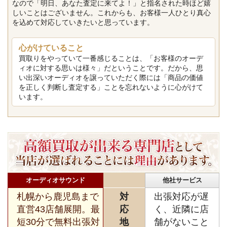
なので「明日、あなた査定に来てよ！」と指名された時ほど嬉
しいことはございません。これからも、お客様一人ひとり真心
を込めて対応していきたいと思っています。
心がけていること
買取りをやっていて一番感じることは、「お客様のオーデ
ィオに対する思いは様々」だということです。だから、思
い出深いオーディオを譲っていただく際には「商品の価値
を正しく判断し査定する」ことを忘れないように心がけて
います。
オーディオサウンド
他社サービス
札幌から鹿児島まで
対
出張対応が遅
直営43店舗展開。最
応
く、近隣に店
短30分で無料出張対
地
舗がないこと