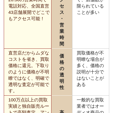
電話対応、全国直営
セ
限られている
43店舗展開でどこで
ス
ことが多い
もアクセス可能！
・
営
業
時
間
直営店だからムダな
買取価格が不
価
コストを省き、買取
明瞭な場合が
格
価格に還元。下取り
多く、価格の
の
のように価格が不明
説明が十分で
透
瞭ではなく、明確で
はないことが
明
透明な査定が可能で
ある
性
す。
100万点以上の買取
一般的な買取
実績と独自販売ルー
業者ではオー
トで高額査定。アン
高
ディオ商品の