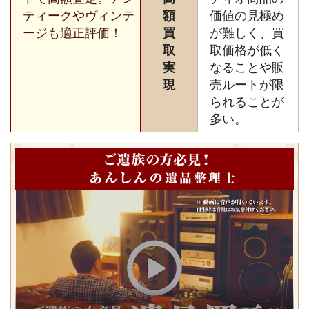
ティークやヴィンテ
額
価値の見極め
ージも適正評価！
買
が難しく、買
取
取価格が低く
実
なることや販
現
売ルートが限
られることが
多い。