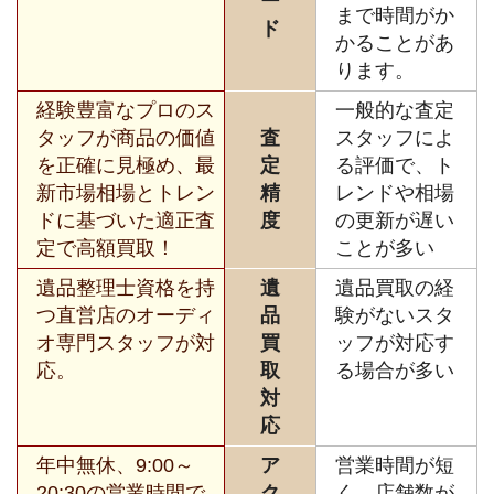
ー
まで時間がか
ド
かることがあ
ります。
経験豊富なプロのス
一般的な査定
タッフが商品の価値
査
スタッフによ
を正確に見極め、最
定
る評価で、ト
新市場相場とトレン
精
レンドや相場
ドに基づいた適正査
度
の更新が遅い
定で高額買取！
ことが多い
遺品整理士資格を持
遺
遺品買取の経
つ直営店のオーディ
品
験がないスタ
オ専門スタッフが対
買
ッフが対応す
応。
取
る場合が多い
対
応
年中無休、9:00～
ア
営業時間が短
20:30の営業時間で
ク
く、店舗数が