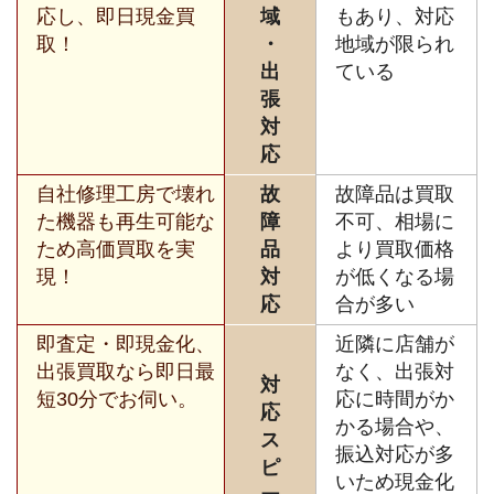
応し、即日現金買
域
もあり、対応
取！
・
地域が限られ
出
ている
張
対
応
自社修理工房で壊れ
故
故障品は買取
た機器も再生可能な
障
不可、相場に
ため高価買取を実
品
より買取価格
現！
対
が低くなる場
応
合が多い
即査定・即現金化、
近隣に店舗が
出張買取なら即日最
なく、出張対
対
短30分でお伺い。
応に時間がか
応
かる場合や、
ス
振込対応が多
ピ
いため現金化