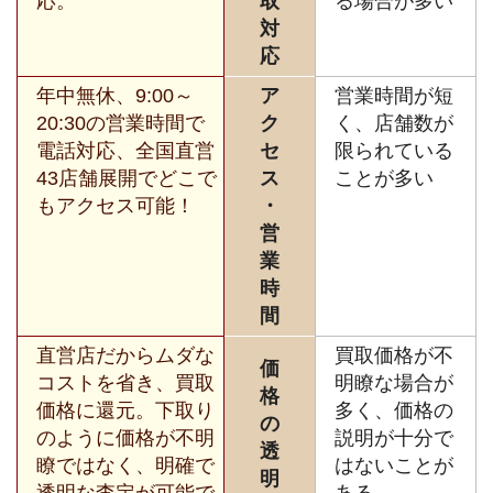
応。
取
る場合が多い
対
応
年中無休、9:00～
ア
営業時間が短
20:30の営業時間で
ク
く、店舗数が
電話対応、全国直営
セ
限られている
43店舗展開でどこで
ス
ことが多い
もアクセス可能！
・
営
業
時
間
直営店だからムダな
買取価格が不
価
コストを省き、買取
明瞭な場合が
格
価格に還元。下取り
多く、価格の
の
のように価格が不明
説明が十分で
透
瞭ではなく、明確で
はないことが
明
透明な査定が可能で
ある