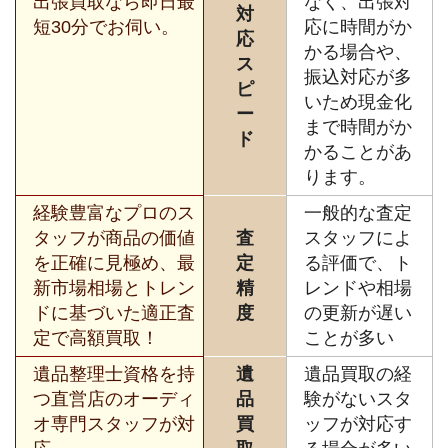
出張買取なら即日最
なく、出張対
対
短30分でお伺い。
応に時間がか
応
かる場合や、
ス
振込対応が多
ピ
いため現金化
ー
まで時間がか
ド
かることがあ
ります。
経験豊富なプロのス
一般的な査定
タッフが商品の価値
査
スタッフによ
を正確に見極め、最
定
る評価で、ト
新市場相場とトレン
精
レンドや相場
ドに基づいた適正査
度
の更新が遅い
定で高額買取！
ことが多い
遺品整理士資格を持
遺
遺品買取の経
つ直営店のオーディ
品
験がないスタ
オ専門スタッフが対
買
ッフが対応す