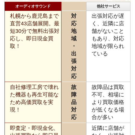
オーディオサウンド
他社サービス
札幌から鹿児島まで
対
出張対応が遅
直営43店舗展開。最
応
く、近隣に店
短30分で無料出張対
地
舗がないこと
応し、即日現金買
域
もあり、対応
取！
・
地域が限られ
出
ている
張
対
応
自社修理工房で壊れ
故
故障品は買取
た機器も再生可能な
障
不可、相場に
ため高価買取を実
品
より買取価格
現！
対
が低くなる場
応
合が多い
即査定・即現金化、
近隣に店舗が