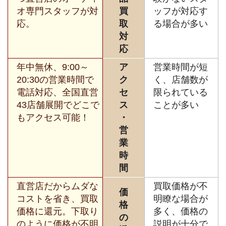
オ専門スタッフが対
買
ッフが対応す
応。
取
る場合が多い
対
応
年中無休、9:00～
ア
営業時間が短
20:30の営業時間で
ク
く、店舗数が
電話対応、全国直営
セ
限られている
43店舗展開でどこで
ス
ことが多い
もアクセス可能！
・
営
業
時
間
直営店だからムダな
買取価格が不
価
コストを省き、買取
明瞭な場合が
格
価格に還元。下取り
多く、価格の
の
のように価格が不明
説明が十分で