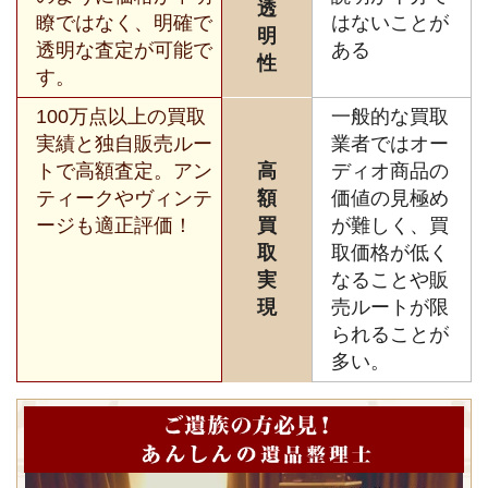
透
瞭ではなく、明確で
はないことが
明
透明な査定が可能で
ある
性
す。
100万点以上の買取
一般的な買取
実績と独自販売ルー
業者ではオー
トで高額査定。アン
高
ディオ商品の
ティークやヴィンテ
額
価値の見極め
ージも適正評価！
買
が難しく、買
取
取価格が低く
実
なることや販
現
売ルートが限
られることが
多い。