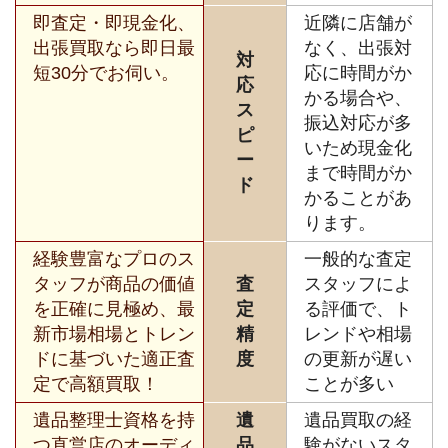
即査定・即現金化、
近隣に店舗が
出張買取なら即日最
なく、出張対
対
短30分でお伺い。
応に時間がか
応
かる場合や、
ス
振込対応が多
ピ
いため現金化
ー
まで時間がか
ド
かることがあ
ります。
経験豊富なプロのス
一般的な査定
タッフが商品の価値
査
スタッフによ
を正確に見極め、最
定
る評価で、ト
新市場相場とトレン
精
レンドや相場
ドに基づいた適正査
度
の更新が遅い
定で高額買取！
ことが多い
遺品整理士資格を持
遺
遺品買取の経
つ直営店のオーディ
品
験がないスタ