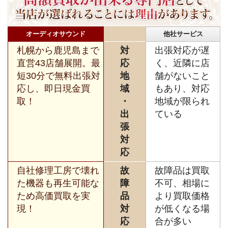
オーディオサウンド
他社サービス
札幌から鹿児島まで
対
出張対応が遅
直営43店舗展開。最
応
く、近隣に店
短30分で無料出張対
地
舗がないこと
応し、即日現金買
域
もあり、対応
取！
・
地域が限られ
出
ている
張
対
応
自社修理工房で壊れ
故
故障品は買取
た機器も再生可能な
障
不可、相場に
ため高価買取を実
品
より買取価格
現！
対
が低くなる場
応
合が多い