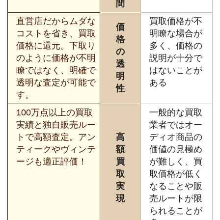
間
直営店だからムダな
買取価格が不
価
コストを省き、買取
明瞭な場合が
格
価格に還元。下取り
多く、価格の
の
のように価格が不明
説明が十分で
透
瞭ではなく、明確で
はないことが
明
透明な査定が可能で
ある
性
す。
100万点以上の買取
一般的な買取
実績と独自販売ルー
業者ではオー
トで高額査定。アン
高
ディオ商品の
ティークやヴィンテ
額
価値の見極め
ージも適正評価！
買
が難しく、買
取
取価格が低く
実
なることや販
現
売ルートが限
られることが