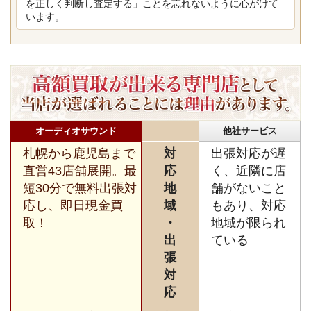
を正しく判断し査定する」ことを忘れないように心がけて
います。
オーディオサウンド
他社サービス
札幌から鹿児島まで
対
出張対応が遅
直営43店舗展開。最
応
く、近隣に店
短30分で無料出張対
地
舗がないこと
応し、即日現金買
域
もあり、対応
取！
・
地域が限られ
出
ている
張
対
応