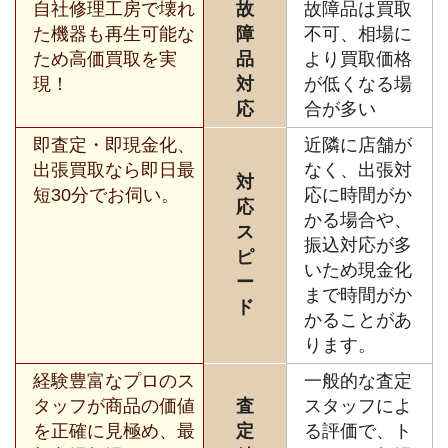
自社修理工房で壊れ
故
故障品は買取
た機器も再生可能な
障
不可、相場に
ため高価買取を実
品
より買取価格
現！
対
が低くなる場
応
合が多い
即査定・即現金化、
近隣に店舗が
出張買取なら即日最
なく、出張対
対
短30分でお伺い。
応に時間がか
応
かる場合や、
ス
振込対応が多
ピ
いため現金化
ー
まで時間がか
ド
かることがあ
ります。
経験豊富なプロのス
一般的な査定
タッフが商品の価値
査
スタッフによ
を正確に見極め、最
定
る評価で、ト