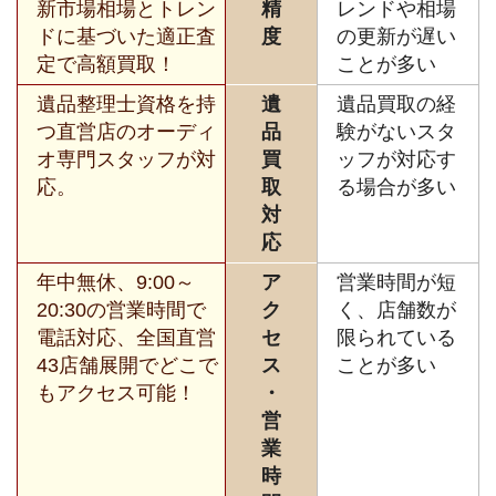
新市場相場とトレン
精
レンドや相場
ドに基づいた適正査
度
の更新が遅い
定で高額買取！
ことが多い
遺品整理士資格を持
遺
遺品買取の経
つ直営店のオーディ
品
験がないスタ
オ専門スタッフが対
買
ッフが対応す
応。
取
る場合が多い
対
応
年中無休、9:00～
ア
営業時間が短
20:30の営業時間で
ク
く、店舗数が
電話対応、全国直営
セ
限られている
43店舗展開でどこで
ス
ことが多い
もアクセス可能！
・
営
業
時