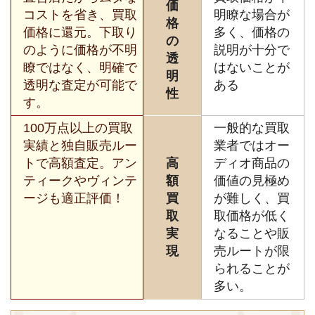
価
コストを省き、買取
明瞭な場合が
格
価格に還元。下取り
多く、価格の
の
のように価格が不明
説明が十分で
透
瞭ではなく、明確で
はないことが
明
透明な査定が可能で
ある
性
す。
100万点以上の買取
一般的な買取
実績と独自販売ルー
業者ではオー
トで高額査定。アン
高
ディオ商品の
ティークやヴィンテ
額
価値の見極め
ージも適正評価！
買
が難しく、買
取
取価格が低く
実
なることや販
現
売ルートが限
られることが
多い。