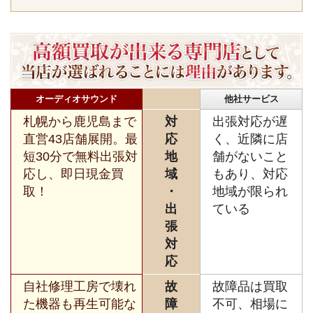
オーディオサウンド
他社サービス
札幌から鹿児島まで
対
出張対応が遅
直営43店舗展開。最
応
く、近隣に店
短30分で無料出張対
地
舗がないこと
応し、即日現金買
域
もあり、対応
取！
・
地域が限られ
出
ている
張
対
応
自社修理工房で壊れ
故
故障品は買取
た機器も再生可能な
障
不可、相場に