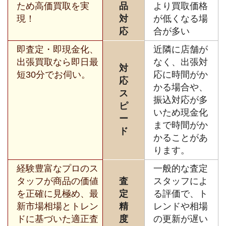
ため高価買取を実
品
より買取価格
現！
対
が低くなる場
応
合が多い
即査定・即現金化、
近隣に店舗が
出張買取なら即日最
なく、出張対
対
短30分でお伺い。
応に時間がか
応
かる場合や、
ス
振込対応が多
ピ
いため現金化
ー
まで時間がか
ド
かることがあ
ります。
経験豊富なプロのス
一般的な査定
タッフが商品の価値
査
スタッフによ
を正確に見極め、最
定
る評価で、ト
新市場相場とトレン
精
レンドや相場
ドに基づいた適正査
度
の更新が遅い