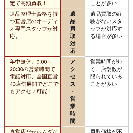
定で高額買取！
ことが多い
遺品整理士資格を持
遺
遺品買取の経
つ直営店のオーディ
品
験がないスタ
オ専門スタッフが対
買
ッフが対応す
応。
取
る場合が多い
対
応
年中無休、9:00～
ア
営業時間が短
20:30の営業時間で
ク
く、店舗数が
電話対応、全国直営
セ
限られている
43店舗展開でどこで
ス
ことが多い
もアクセス可能！
・
営
業
時
間
直営店だからムダな
買取価格が不