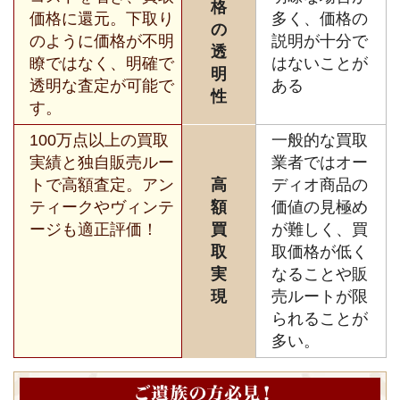
格
価格に還元。下取り
多く、価格の
の
のように価格が不明
説明が十分で
透
瞭ではなく、明確で
はないことが
明
透明な査定が可能で
ある
性
す。
100万点以上の買取
一般的な買取
実績と独自販売ルー
業者ではオー
トで高額査定。アン
高
ディオ商品の
ティークやヴィンテ
額
価値の見極め
ージも適正評価！
買
が難しく、買
取
取価格が低く
実
なることや販
現
売ルートが限
られることが
多い。