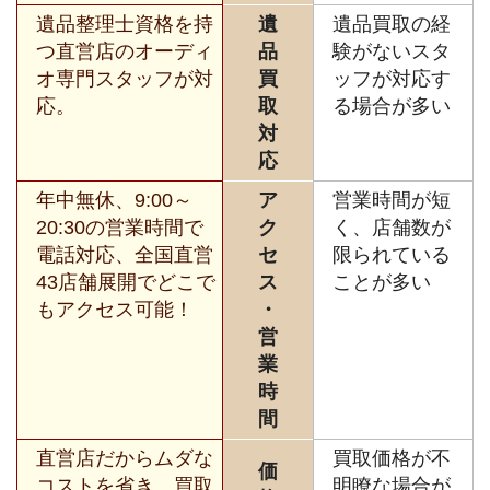
遺品整理士資格を持
遺
遺品買取の経
つ直営店のオーディ
品
験がないスタ
オ専門スタッフが対
買
ッフが対応す
応。
取
る場合が多い
対
応
年中無休、9:00～
ア
営業時間が短
20:30の営業時間で
ク
く、店舗数が
電話対応、全国直営
セ
限られている
43店舗展開でどこで
ス
ことが多い
もアクセス可能！
・
営
業
時
間
直営店だからムダな
買取価格が不
価
コストを省き、買取
明瞭な場合が