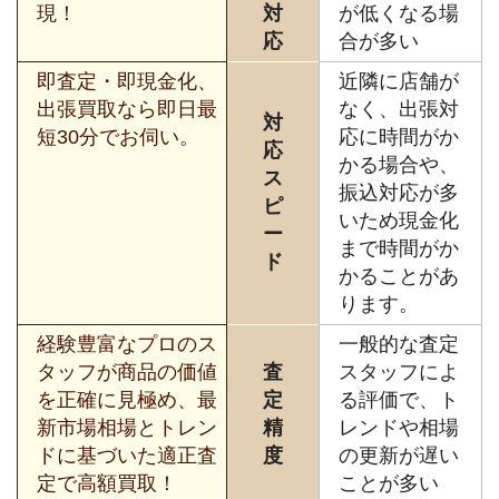
現！
対
が低くなる場
応
合が多い
即査定・即現金化、
近隣に店舗が
出張買取なら即日最
なく、出張対
対
短30分でお伺い。
応に時間がか
応
かる場合や、
ス
振込対応が多
ピ
いため現金化
ー
まで時間がか
ド
かることがあ
ります。
経験豊富なプロのス
一般的な査定
タッフが商品の価値
査
スタッフによ
を正確に見極め、最
定
る評価で、ト
新市場相場とトレン
精
レンドや相場
ドに基づいた適正査
度
の更新が遅い
定で高額買取！
ことが多い