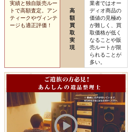
実績と独自販売ルー
業者ではオー
トで高額査定。アン
高
ディオ商品の
ティークやヴィンテ
額
価値の見極め
ージも適正評価！
買
が難しく、買
取
取価格が低く
実
なることや販
現
売ルートが限
られることが
多い。