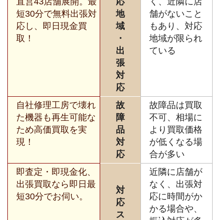
直営43店舗展開。最
応
く、近隣に店
短30分で無料出張対
地
舗がないこと
応し、即日現金買
域
もあり、対応
取！
・
地域が限られ
出
ている
張
対
応
自社修理工房で壊れ
故
故障品は買取
た機器も再生可能な
障
不可、相場に
ため高価買取を実
品
より買取価格
現！
対
が低くなる場
応
合が多い
即査定・即現金化、
近隣に店舗が
出張買取なら即日最
なく、出張対
対
短30分でお伺い。
応に時間がか
応
かる場合や、
ス