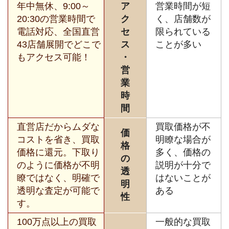
年中無休、9:00～
ア
営業時間が短
20:30の営業時間で
ク
く、店舗数が
電話対応、全国直営
セ
限られている
43店舗展開でどこで
ス
ことが多い
もアクセス可能！
・
営
業
時
間
直営店だからムダな
買取価格が不
価
コストを省き、買取
明瞭な場合が
格
価格に還元。下取り
多く、価格の
の
のように価格が不明
説明が十分で
透
瞭ではなく、明確で
はないことが
明
透明な査定が可能で
ある
性
す。
100万点以上の買取
一般的な買取