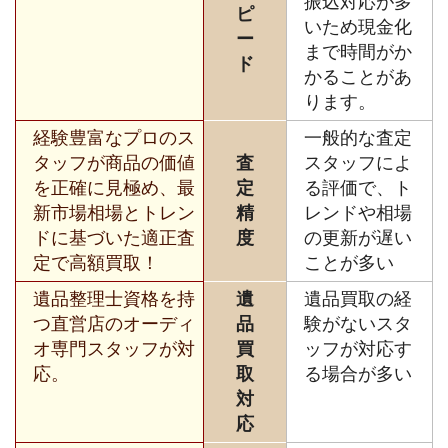
振込対応が多
ピ
いため現金化
ー
まで時間がか
ド
かることがあ
ります。
経験豊富なプロのス
一般的な査定
タッフが商品の価値
査
スタッフによ
を正確に見極め、最
定
る評価で、ト
新市場相場とトレン
精
レンドや相場
ドに基づいた適正査
度
の更新が遅い
定で高額買取！
ことが多い
遺品整理士資格を持
遺
遺品買取の経
つ直営店のオーディ
品
験がないスタ
オ専門スタッフが対
買
ッフが対応す
応。
取
る場合が多い
対
応