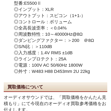
型番:E5500Ⅱ
◎インプット：XLR
◎アウトプット：スピコン（1+1-）
◎コントロール：ボリューム
◎全高長波歪率：＜0.04%
◎周波数特性：10～40000Hz@8Ω
◎ダンピングファクター：＞200 ＠8Ω
◎S/N比：＞110dB
◎入力感度：1.4V RMS ±1dB
◎ラインプロテクト：25A
◎電源：100V AC 50/60Hz 1800W
◎外寸：W483 H88 D453mm 2U 22kg
買取価格について
オーディオサウンドでは、「買取価格をかんたん見
積もり」にて今現在のオーディオ買取参考価格をお
伝えします。