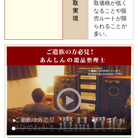
取
取価格が低く
実
なることや販
現
売ルートが限
られることが
多い。