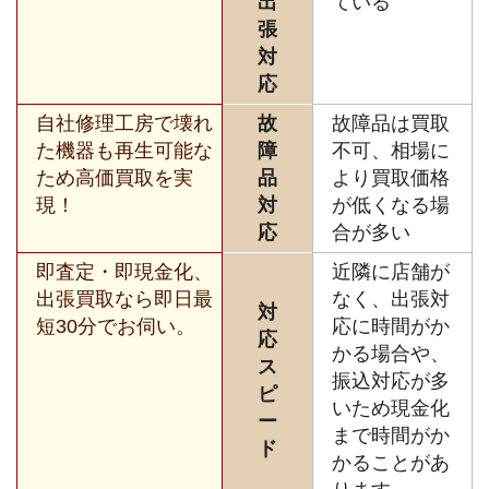
出
ている
張
対
応
自社修理工房で壊れ
故
故障品は買取
た機器も再生可能な
障
不可、相場に
ため高価買取を実
品
より買取価格
現！
対
が低くなる場
応
合が多い
即査定・即現金化、
近隣に店舗が
出張買取なら即日最
なく、出張対
対
短30分でお伺い。
応に時間がか
応
かる場合や、
ス
振込対応が多
ピ
いため現金化
ー
まで時間がか
ド
かることがあ