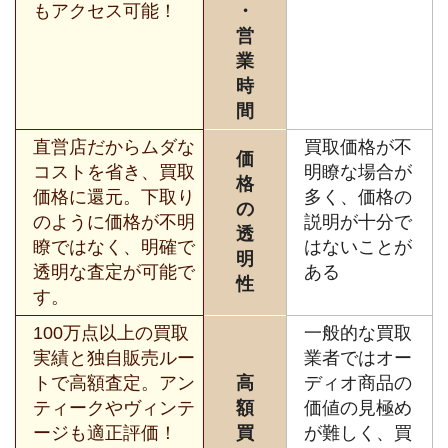
もアクセス可能！
・
営
業
時
間
直営店だからムダな
買取価格が不
価
コストを省き、買取
明瞭な場合が
格
価格に還元。下取り
多く、価格の
の
のように価格が不明
説明が十分で
透
瞭ではなく、明確で
はないことが
明
透明な査定が可能で
ある
性
す。
100万点以上の買取
一般的な買取
実績と独自販売ルー
業者ではオー
トで高額査定。アン
高
ディオ商品の
ティークやヴィンテ
額
価値の見極め
ージも適正評価！
買
が難しく、買