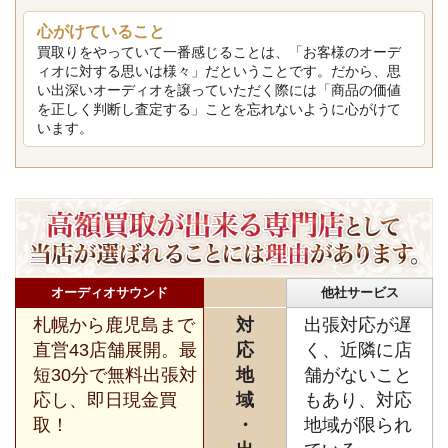
心がけていること
買取りをやっていて一番感じることは、「お客様のオーデ
ィオに対する思いは様々」だということです。だから、思
い出深いオーディオを譲っていただく際には「商品の価値
を正しく判断し査定する」ことを忘れないように心がけて
います。
オーディオサウンド
他社サービス
札幌から鹿児島まで
対
出張対応が遅
直営43店舗展開。最
応
く、近隣に店
短30分で無料出張対
地
舗がないこと
応し、即日現金買
域
もあり、対応
取！
・
地域が限られ