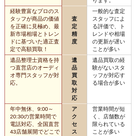
ります。
経験豊富なプロのス
一般的な査定
タッフが商品の価値
査
スタッフによ
を正確に見極め、最
定
る評価で、ト
新市場相場とトレン
精
レンドや相場
ドに基づいた適正査
度
の更新が遅い
定で高額買取！
ことが多い
遺品整理士資格を持
遺
遺品買取の経
つ直営店のオーディ
品
験がないスタ
オ専門スタッフが対
買
ッフが対応す
応。
取
る場合が多い
対
応
年中無休、9:00～
ア
営業時間が短
20:30の営業時間で
ク
く、店舗数が
電話対応、全国直営
セ
限られている
43店舗展開でどこで
ス
ことが多い