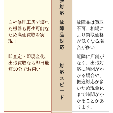
張
対
応
自社修理工房で壊れ
故
故障品は買取
た機器も再生可能な
障
不可、相場に
ため高価買取を実
品
より買取価格
現！
対
が低くなる場
応
合が多い
即査定・即現金化、
近隣に店舗が
出張買取なら即日最
なく、出張対
対
短30分でお伺い。
応に時間がか
応
かる場合や、
ス
振込対応が多
ピ
いため現金化
ー
まで時間がか
ド
かることがあ
ります。