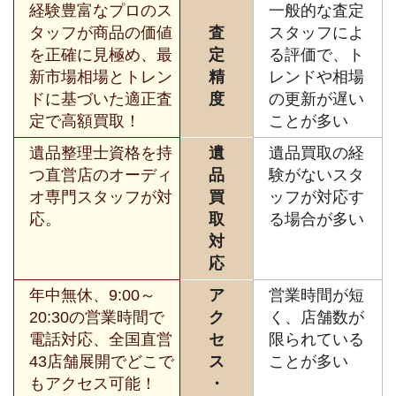
経験豊富なプロのス
一般的な査定
タッフが商品の価値
査
スタッフによ
を正確に見極め、最
定
る評価で、ト
新市場相場とトレン
精
レンドや相場
ドに基づいた適正査
度
の更新が遅い
定で高額買取！
ことが多い
遺品整理士資格を持
遺
遺品買取の経
つ直営店のオーディ
品
験がないスタ
オ専門スタッフが対
買
ッフが対応す
応。
取
る場合が多い
対
応
年中無休、9:00～
ア
営業時間が短
20:30の営業時間で
ク
く、店舗数が
電話対応、全国直営
セ
限られている
43店舗展開でどこで
ス
ことが多い
もアクセス可能！
・