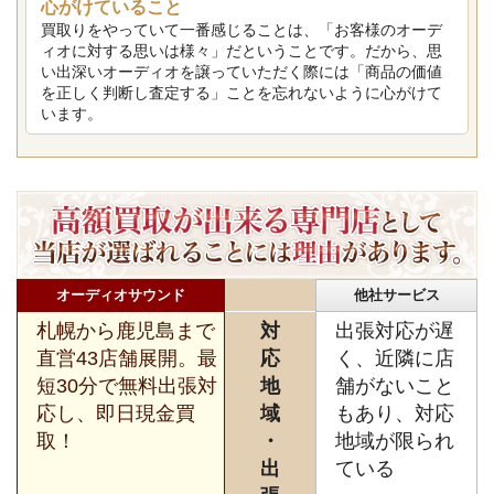
心がけていること
買取りをやっていて一番感じることは、「お客様のオーデ
ィオに対する思いは様々」だということです。だから、思
い出深いオーディオを譲っていただく際には「商品の価値
を正しく判断し査定する」ことを忘れないように心がけて
います。
オーディオサウンド
他社サービス
札幌から鹿児島まで
対
出張対応が遅
直営43店舗展開。最
応
く、近隣に店
短30分で無料出張対
地
舗がないこと
応し、即日現金買
域
もあり、対応
取！
・
地域が限られ
出
ている