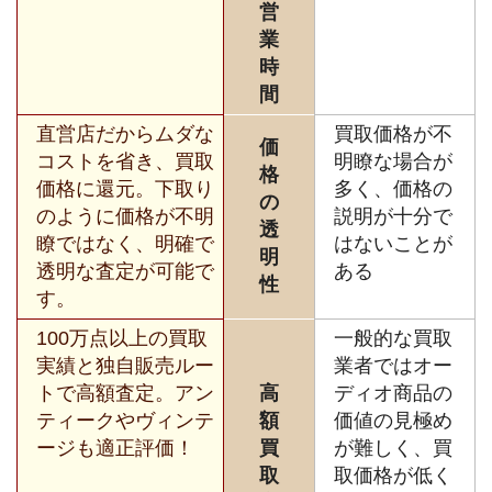
営
業
時
間
直営店だからムダな
買取価格が不
価
コストを省き、買取
明瞭な場合が
格
価格に還元。下取り
多く、価格の
の
のように価格が不明
説明が十分で
透
瞭ではなく、明確で
はないことが
明
透明な査定が可能で
ある
性
す。
100万点以上の買取
一般的な買取
実績と独自販売ルー
業者ではオー
トで高額査定。アン
高
ディオ商品の
ティークやヴィンテ
額
価値の見極め
ージも適正評価！
買
が難しく、買
取
取価格が低く