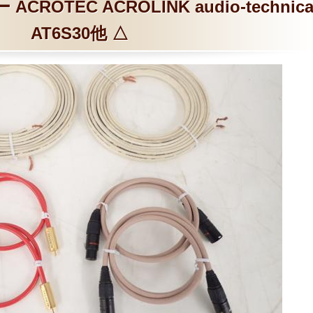
ACROTEC ACROLINK audio-technic
AT6S30他 △