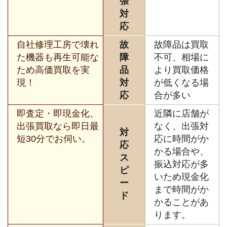
張
対
応
自社修理工房で壊れ
故
故障品は買取
た機器も再生可能な
障
不可、相場に
ため高価買取を実
品
より買取価格
現！
対
が低くなる場
応
合が多い
即査定・即現金化、
近隣に店舗が
出張買取なら即日最
なく、出張対
対
短30分でお伺い。
応に時間がか
応
かる場合や、
ス
振込対応が多
ピ
いため現金化
ー
まで時間がか
ド
かることがあ
ります。