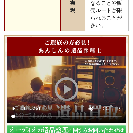
実
なることや販
現
売ルートが限
られることが
多い。