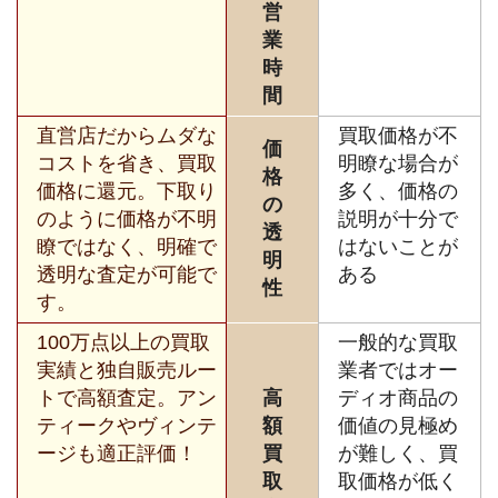
営
業
時
間
直営店だからムダな
買取価格が不
価
コストを省き、買取
明瞭な場合が
格
価格に還元。下取り
多く、価格の
の
のように価格が不明
説明が十分で
透
瞭ではなく、明確で
はないことが
明
透明な査定が可能で
ある
性
す。
100万点以上の買取
一般的な買取
実績と独自販売ルー
業者ではオー
トで高額査定。アン
高
ディオ商品の
ティークやヴィンテ
額
価値の見極め
ージも適正評価！
買
が難しく、買
取
取価格が低く