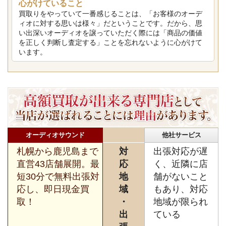
心がけていること
買取りをやっていて一番感じることは、「お客様のオーデ
ィオに対する思いは様々」だということです。だから、思
い出深いオーディオを譲っていただく際には「商品の価値
を正しく判断し査定する」ことを忘れないように心がけて
います。
オーディオサウンド
他社サービス
札幌から鹿児島まで
対
出張対応が遅
直営43店舗展開。最
応
く、近隣に店
短30分で無料出張対
地
舗がないこと
応し、即日現金買
域
もあり、対応
取！
・
地域が限られ
出
ている