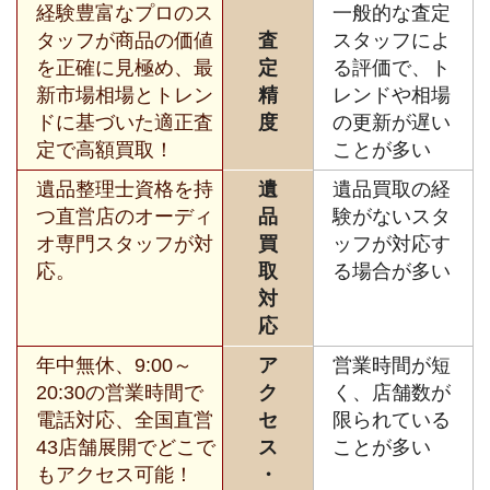
経験豊富なプロのス
一般的な査定
タッフが商品の価値
査
スタッフによ
を正確に見極め、最
定
る評価で、ト
新市場相場とトレン
精
レンドや相場
ドに基づいた適正査
度
の更新が遅い
定で高額買取！
ことが多い
遺品整理士資格を持
遺
遺品買取の経
つ直営店のオーディ
品
験がないスタ
オ専門スタッフが対
買
ッフが対応す
応。
取
る場合が多い
対
応
年中無休、9:00～
ア
営業時間が短
20:30の営業時間で
ク
く、店舗数が
電話対応、全国直営
セ
限られている
43店舗展開でどこで
ス
ことが多い
もアクセス可能！
・