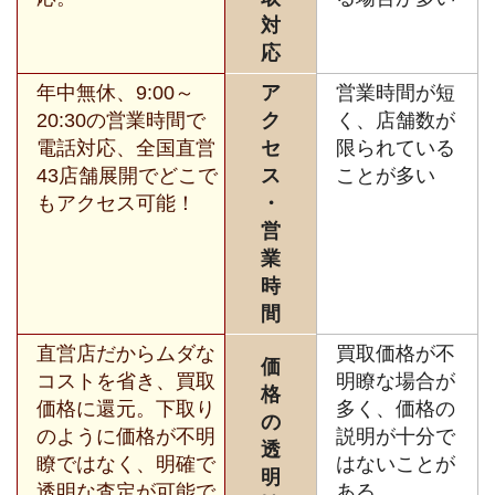
対
応
年中無休、9:00～
ア
営業時間が短
20:30の営業時間で
ク
く、店舗数が
電話対応、全国直営
セ
限られている
43店舗展開でどこで
ス
ことが多い
もアクセス可能！
・
営
業
時
間
直営店だからムダな
買取価格が不
価
コストを省き、買取
明瞭な場合が
格
価格に還元。下取り
多く、価格の
の
のように価格が不明
説明が十分で
透
瞭ではなく、明確で
はないことが
明
透明な査定が可能で
ある