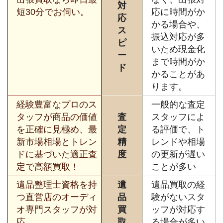
対
短30分でお伺い。
応に時間がか
応
かる場合や、
ス
振込対応が多
ピ
いため現金化
ー
まで時間がか
ド
かることがあ
ります。
経験豊富なプロのス
一般的な査定
タッフが商品の価値
査
スタッフによ
を正確に見極め、最
定
る評価で、ト
新市場相場とトレン
精
レンドや相場
ドに基づいた適正査
度
の更新が遅い
定で高額買取！
ことが多い
遺品整理士資格を持
遺
遺品買取の経
つ直営店のオーディ
品
験がないスタ
オ専門スタッフが対
買
ッフが対応す
応。
取
る場合が多い