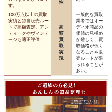
性
す。
100万点以上の買取
一般的な買取
実績と独自販売ルー
業者ではオー
トで高額査定。アン
高
ディオ商品の
ティークやヴィンテ
額
価値の見極め
ージも適正評価！
買
が難しく、買
取
取価格が低く
実
なることや販
現
売ルートが限
られることが
多い。