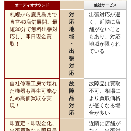
オーディオサウンド
他社サービス
札幌から鹿児島まで
対
出張対応が遅
直営43店舗展開。最
応
く、近隣に店
短30分で無料出張対
地
舗がないこと
応し、即日現金買
域
もあり、対応
取！
・
地域が限られ
出
ている
張
対
応
自社修理工房で壊れ
故
故障品は買取
た機器も再生可能な
障
不可、相場に
ため高価買取を実
品
より買取価格
現！
対
が低くなる場
応
合が多い
即査定・即現金化、
近隣に店舗が
出張買取なら即日最
なく、出張対