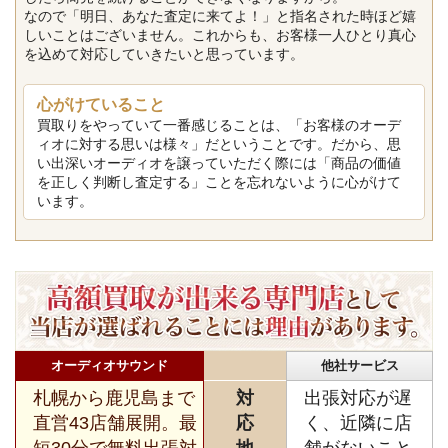
なので「明日、あなた査定に来てよ！」と指名された時ほど嬉
しいことはございません。これからも、お客様一人ひとり真心
を込めて対応していきたいと思っています。
心がけていること
買取りをやっていて一番感じることは、「お客様のオーデ
ィオに対する思いは様々」だということです。だから、思
い出深いオーディオを譲っていただく際には「商品の価値
を正しく判断し査定する」ことを忘れないように心がけて
います。
オーディオサウンド
他社サービス
札幌から鹿児島まで
対
出張対応が遅
直営43店舗展開。最
応
く、近隣に店
短30分で無料出張対
地
舗がないこと