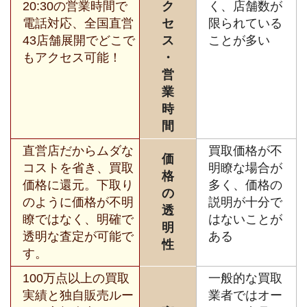
20:30の営業時間で
ク
く、店舗数が
電話対応、全国直営
セ
限られている
43店舗展開でどこで
ス
ことが多い
もアクセス可能！
・
営
業
時
間
直営店だからムダな
買取価格が不
価
コストを省き、買取
明瞭な場合が
格
価格に還元。下取り
多く、価格の
の
のように価格が不明
説明が十分で
透
瞭ではなく、明確で
はないことが
明
透明な査定が可能で
ある
性
す。
100万点以上の買取
一般的な買取
実績と独自販売ルー
業者ではオー