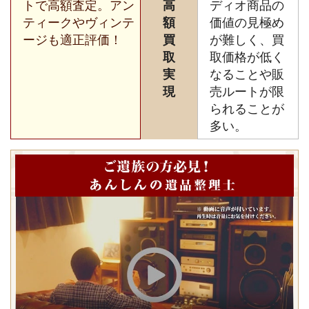
トで高額査定。アン
高
ディオ商品の
ティークやヴィンテ
額
価値の見極め
ージも適正評価！
買
が難しく、買
取
取価格が低く
実
なることや販
現
売ルートが限
られることが
多い。