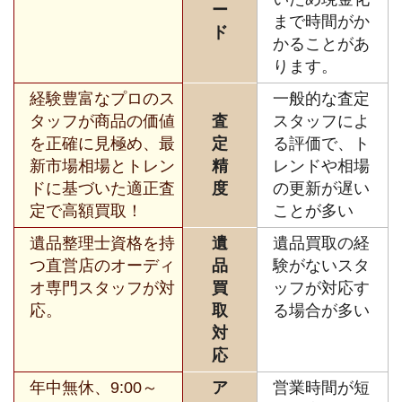
ー
まで時間がか
ド
かることがあ
ります。
経験豊富なプロのス
一般的な査定
タッフが商品の価値
査
スタッフによ
を正確に見極め、最
定
る評価で、ト
新市場相場とトレン
精
レンドや相場
ドに基づいた適正査
度
の更新が遅い
定で高額買取！
ことが多い
遺品整理士資格を持
遺
遺品買取の経
つ直営店のオーディ
品
験がないスタ
オ専門スタッフが対
買
ッフが対応す
応。
取
る場合が多い
対
応
年中無休、9:00～
ア
営業時間が短