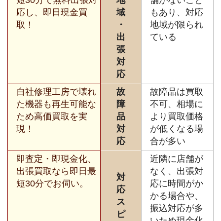
応し、即日現金買
域
もあり、対応
取！
・
地域が限られ
出
ている
張
対
応
自社修理工房で壊れ
故
故障品は買取
た機器も再生可能な
障
不可、相場に
ため高価買取を実
品
より買取価格
現！
対
が低くなる場
応
合が多い
即査定・即現金化、
近隣に店舗が
出張買取なら即日最
なく、出張対
対
短30分でお伺い。
応に時間がか
応
かる場合や、
ス
振込対応が多
ピ
いため現金化