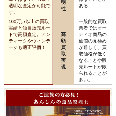
明
透明な査定が可能で
ある
性
す。
100万点以上の買取
一般的な買取
実績と独自販売ルー
業者ではオー
トで高額査定。アン
高
ディオ商品の
ティークやヴィンテ
額
価値の見極め
ージも適正評価！
買
が難しく、買
取
取価格が低く
実
なることや販
現
売ルートが限
られることが
多い。