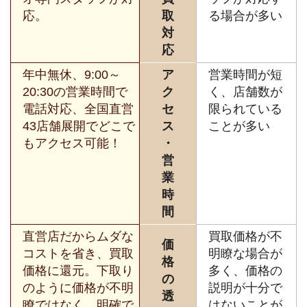
応。
取
る場合が多い
対
応
年中無休、9:00～
ア
営業時間が短
20:30の営業時間で
ク
く、店舗数が
電話対応、全国直営
セ
限られている
43店舗展開でどこで
ス
ことが多い
もアクセス可能！
・
営
業
時
間
直営店だからムダな
買取価格が不
価
コストを省き、買取
明瞭な場合が
格
価格に還元。下取り
多く、価格の
の
のように価格が不明
説明が十分で
透
瞭ではなく、明確で
はないことが