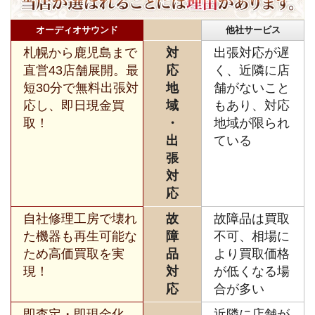
オーディオサウンド
他社サービス
札幌から鹿児島まで
対
出張対応が遅
直営43店舗展開。最
応
く、近隣に店
短30分で無料出張対
地
舗がないこと
応し、即日現金買
域
もあり、対応
取！
・
地域が限られ
出
ている
張
対
応
自社修理工房で壊れ
故
故障品は買取
た機器も再生可能な
障
不可、相場に
ため高価買取を実
品
より買取価格
現！
対
が低くなる場
応
合が多い
即査定・即現金化、
近隣に店舗が