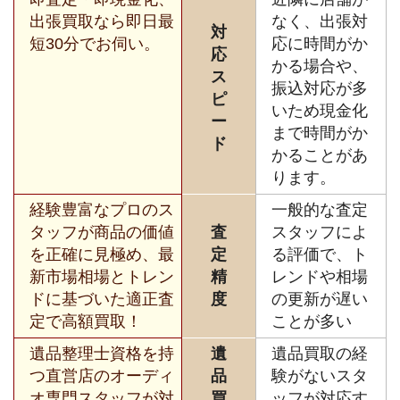
出張買取なら即日最
なく、出張対
対
短30分でお伺い。
応に時間がか
応
かる場合や、
ス
振込対応が多
ピ
いため現金化
ー
まで時間がか
ド
かることがあ
ります。
経験豊富なプロのス
一般的な査定
タッフが商品の価値
査
スタッフによ
を正確に見極め、最
定
る評価で、ト
新市場相場とトレン
精
レンドや相場
ドに基づいた適正査
度
の更新が遅い
定で高額買取！
ことが多い
遺品整理士資格を持
遺
遺品買取の経
つ直営店のオーディ
品
験がないスタ
オ専門スタッフが対
買
ッフが対応す