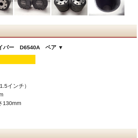
バー D6540A ペア ▼
（1.5インチ）
cm
さ130mm