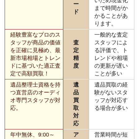
いため現金化
ー
まで時間がか
ド
かることがあ
ります。
経験豊富なプロのス
一般的な査定
タッフが商品の価値
査
スタッフによ
を正確に見極め、最
定
る評価で、ト
新市場相場とトレン
精
レンドや相場
ドに基づいた適正査
度
の更新が遅い
定で高額買取！
ことが多い
遺品整理士資格を持
遺
遺品買取の経
つ直営店のオーディ
品
験がないスタ
オ専門スタッフが対
買
ッフが対応す
応。
取
る場合が多い
対
応
年中無休、9:00～
ア
営業時間が短