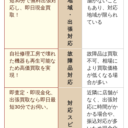
短30分で無料出張対
地
舗がないこと
応し、即日現金買
域
もあり、対応
取！
・
地域が限られ
出
ている
張
対
応
自社修理工房で壊れ
故
故障品は買取
た機器も再生可能な
障
不可、相場に
ため高価買取を実
品
より買取価格
現！
対
が低くなる場
応
合が多い
即査定・即現金化、
近隣に店舗が
出張買取なら即日最
なく、出張対
対
短30分でお伺い。
応に時間がか
応
かる場合や、
ス
振込対応が多
ピ