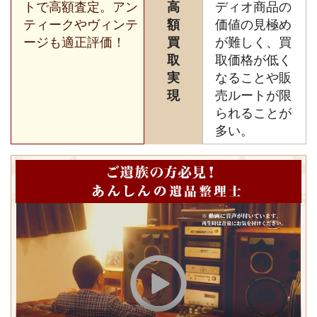
トで高額査定。アン
高
ディオ商品の
ティークやヴィンテ
額
価値の見極め
ージも適正評価！
買
が難しく、買
取
取価格が低く
実
なることや販
現
売ルートが限
られることが
多い。