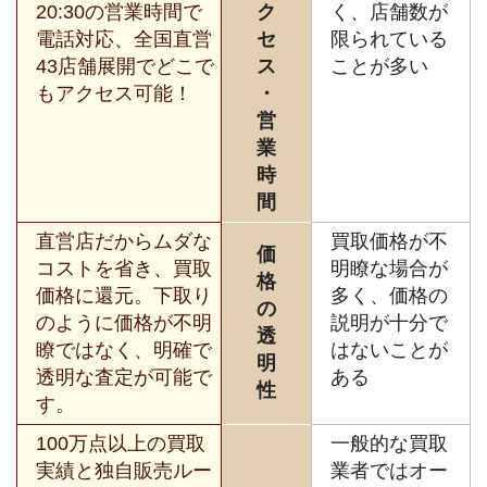
20:30の営業時間で
ク
く、店舗数が
電話対応、全国直営
セ
限られている
43店舗展開でどこで
ス
ことが多い
もアクセス可能！
・
営
業
時
間
直営店だからムダな
買取価格が不
価
コストを省き、買取
明瞭な場合が
格
価格に還元。下取り
多く、価格の
の
のように価格が不明
説明が十分で
透
瞭ではなく、明確で
はないことが
明
透明な査定が可能で
ある
性
す。
100万点以上の買取
一般的な買取
実績と独自販売ルー
業者ではオー