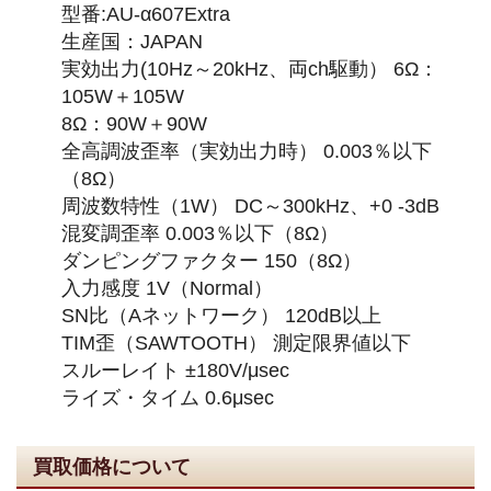
型番:AU-α607Extra
生産国：JAPAN
実効出力(10Hz～20kHz、両ch駆動） 6Ω：
105W＋105W
8Ω：90W＋90W
全高調波歪率（実効出力時） 0.003％以下
（8Ω）
周波数特性（1W） DC～300kHz、+0 -3dB
混変調歪率 0.003％以下（8Ω）
ダンピングファクター 150（8Ω）
入力感度 1V（Normal）
SN比（Aネットワーク） 120dB以上
TIM歪（SAWTOOTH） 測定限界値以下
スルーレイト ±180V/μsec
ライズ・タイム 0.6μsec
買取価格について