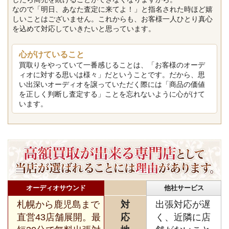
なので「明日、あなた査定に来てよ！」と指名された時ほど嬉
しいことはございません。これからも、お客様一人ひとり真心
を込めて対応していきたいと思っています。
心がけていること
買取りをやっていて一番感じることは、「お客様のオーデ
ィオに対する思いは様々」だということです。だから、思
い出深いオーディオを譲っていただく際には「商品の価値
を正しく判断し査定する」ことを忘れないように心がけて
います。
オーディオサウンド
他社サービス
札幌から鹿児島まで
対
出張対応が遅
直営43店舗展開。最
応
く、近隣に店