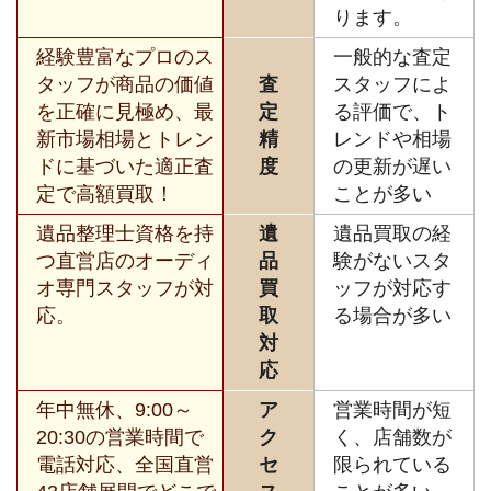
ります。
経験豊富なプロのス
一般的な査定
タッフが商品の価値
査
スタッフによ
を正確に見極め、最
定
る評価で、ト
新市場相場とトレン
精
レンドや相場
ドに基づいた適正査
度
の更新が遅い
定で高額買取！
ことが多い
遺品整理士資格を持
遺
遺品買取の経
つ直営店のオーディ
品
験がないスタ
オ専門スタッフが対
買
ッフが対応す
応。
取
る場合が多い
対
応
年中無休、9:00～
ア
営業時間が短
20:30の営業時間で
ク
く、店舗数が
電話対応、全国直営
セ
限られている