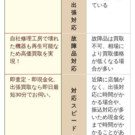
出
ている
張
対
応
自社修理工房で壊れ
故
故障品は買取
た機器も再生可能な
障
不可、相場に
ため高価買取を実
品
より買取価格
現！
対
が低くなる場
応
合が多い
即査定・即現金化、
近隣に店舗が
出張買取なら即日最
なく、出張対
対
短30分でお伺い。
応に時間がか
応
かる場合や、
ス
振込対応が多
ピ
いため現金化
ー
まで時間がか
ド
かることがあ