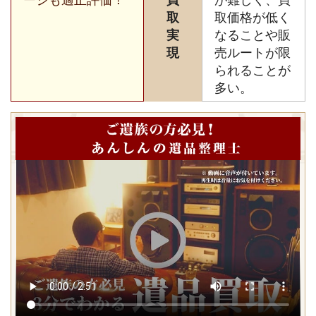
取
取価格が低く
実
なることや販
現
売ルートが限
られることが
多い。