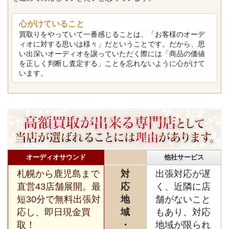
心がけていること
買取りをやっていて一番感じることは、「お客様のオーデ
ィオに対する思いは様々」だということです。だから、思
い出深いオーディオを譲っていただく際には「商品の価値
を正しく判断し査定する」ことを忘れないように心がけて
います。
オーディオサウンド
他社サービス
札幌から鹿児島まで
対
出張対応が遅
直営43店舗展開。最
応
く、近隣に店
短30分で無料出張対
地
舗がないこと
応し、即日現金買
域
もあり、対応
取！
・
地域が限られ