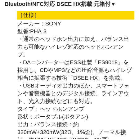
Bluetooth/NFC対応 DSEE HX搭載 元箱付▼
［仕様］
メーカー：SONY
型番:PHA-3
・通常のヘッドホン出力に加え、バランス出
力も可能なハイレゾ対応のヘッドホンアン
プ。
・DAコンバーターはESS社製「ES9018」を
採用し、CDやMP3などの圧縮音源もハイレゾ
相当に拡張する技術「DSEE HX」を搭載。
・USBオーディオ出力のほか、スマートフォ
ンや音響機器とのデジタル接続、ラインアウ
ト、光入力接続などにも対応。
タイプ：ヘッドホンアンプ
形状：ポータブル(ポタアン)
出力：バランス接続：約
320mW+320mW(32Ω、1%歪)、ノーマル接