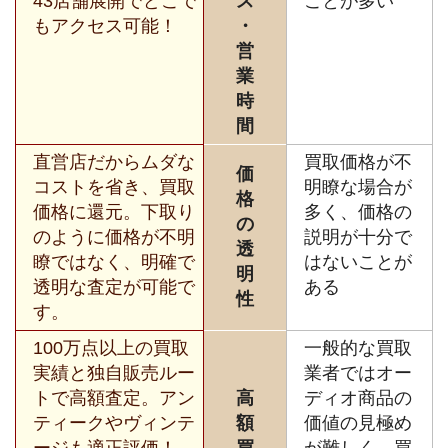
43店舗展開でどこで
ス
ことが多い
もアクセス可能！
・
営
業
時
間
直営店だからムダな
買取価格が不
価
コストを省き、買取
明瞭な場合が
格
価格に還元。下取り
多く、価格の
の
のように価格が不明
説明が十分で
透
瞭ではなく、明確で
はないことが
明
透明な査定が可能で
ある
性
す。
100万点以上の買取
一般的な買取
実績と独自販売ルー
業者ではオー
トで高額査定。アン
高
ディオ商品の
ティークやヴィンテ
額
価値の見極め
ージも適正評価！
買
が難しく、買