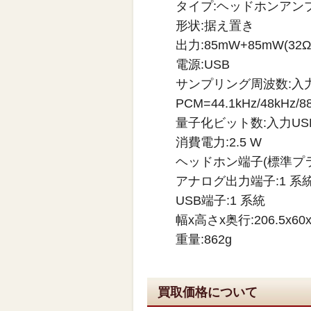
タイプ:ヘッドホンアン
形状:据え置き
出力:85mW+85mW(32Ω
電源:USB
サンプリング周波数:入力
PCM=44.1kHz/48kHz/88
量子化ビット数:入力USB PC
消費電力:2.5 W
ヘッドホン端子(標準プラグ
アナログ出力端子:1 系
USB端子:1 系統
幅x高さx奥行:206.5x60x
重量:862g
買取価格について