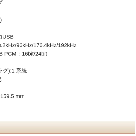
プ
)
USB
.2kHz/96kHz/176.4kHz/192kHz
M：16bit/24bit
):1 系統
統
159.5 mm