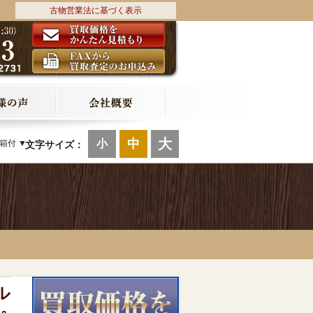
古物営業法に基づく表示
大
中
小
箱付 ▼
文字サイズ：
ル