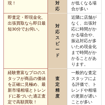
現！
対
が低くなる場
応
合が多い
即査定・即現金化、
近隣に店舗が
出張買取なら即日最
なく、出張対
対
短30分でお伺い。
応に時間がか
応
かる場合や、
ス
振込対応が多
ピ
いため現金化
ー
まで時間がか
ド
かることがあ
ります。
経験豊富なプロのス
一般的な査定
タッフが商品の価値
査
スタッフによ
を正確に見極め、最
定
る評価で、ト
新市場相場とトレン
精
レンドや相場
ドに基づいた適正査
度
の更新が遅い
定で高額買取！
ことが多い