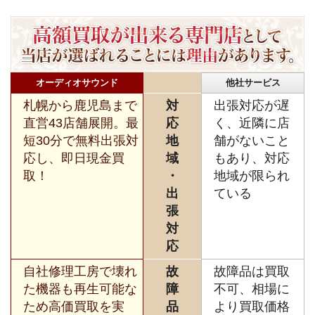
オーディオサウンド
他社サービス
札幌から鹿児島まで
対
出張対応が遅
直営43店舗展開。最
応
く、近隣に店
短30分で無料出張対
地
舗がないこと
応し、即日現金買
域
もあり、対応
取！
・
地域が限られ
出
ている
張
対
応
自社修理工房で壊れ
故
故障品は買取
た機器も再生可能な
障
不可、相場に
ため高価買取を実
品
より買取価格