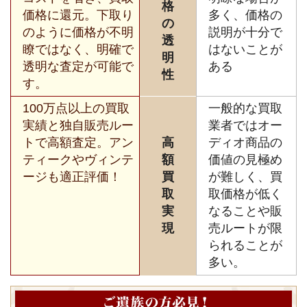
格
価格に還元。下取り
多く、価格の
の
のように価格が不明
説明が十分で
透
瞭ではなく、明確で
はないことが
明
透明な査定が可能で
ある
性
す。
100万点以上の買取
一般的な買取
実績と独自販売ルー
業者ではオー
トで高額査定。アン
高
ディオ商品の
ティークやヴィンテ
額
価値の見極め
ージも適正評価！
買
が難しく、買
取
取価格が低く
実
なることや販
現
売ルートが限
られることが
多い。