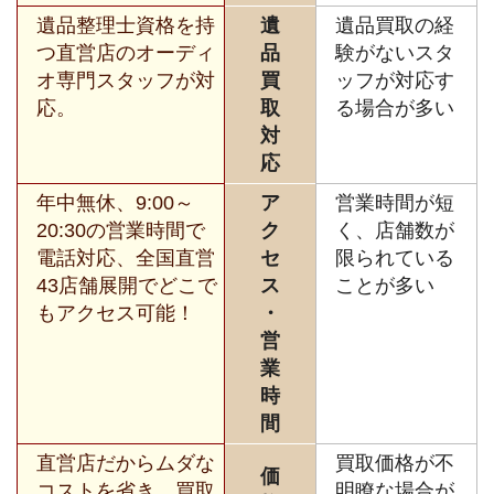
遺品整理士資格を持
遺
遺品買取の経
つ直営店のオーディ
品
験がないスタ
オ専門スタッフが対
買
ッフが対応す
応。
取
る場合が多い
対
応
年中無休、9:00～
ア
営業時間が短
20:30の営業時間で
ク
く、店舗数が
電話対応、全国直営
セ
限られている
43店舗展開でどこで
ス
ことが多い
もアクセス可能！
・
営
業
時
間
直営店だからムダな
買取価格が不
価
コストを省き、買取
明瞭な場合が