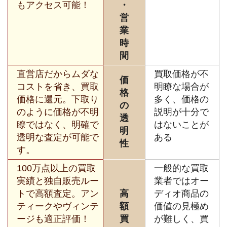
もアクセス可能！
・
営
業
時
間
直営店だからムダな
買取価格が不
価
コストを省き、買取
明瞭な場合が
格
価格に還元。下取り
多く、価格の
の
のように価格が不明
説明が十分で
透
瞭ではなく、明確で
はないことが
明
透明な査定が可能で
ある
性
す。
100万点以上の買取
一般的な買取
実績と独自販売ルー
業者ではオー
トで高額査定。アン
高
ディオ商品の
ティークやヴィンテ
額
価値の見極め
ージも適正評価！
買
が難しく、買