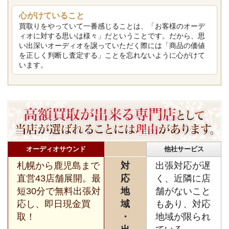
心がけていること
買取りをやっていて一番感じることは、「お客様のオーデ
ィオに対する思いは様々」だということです。だから、思
い出深いオーディオを譲っていただく際には「商品の価値
を正しく判断し査定する」ことを忘れないように心がけて
います。
オーディオサウンド
他社サービス
札幌から鹿児島まで
対
出張対応が遅
直営43店舗展開。最
応
く、近隣に店
短30分で無料出張対
地
舗がないこと
応し、即日現金買
域
もあり、対応
取！
・
地域が限られ