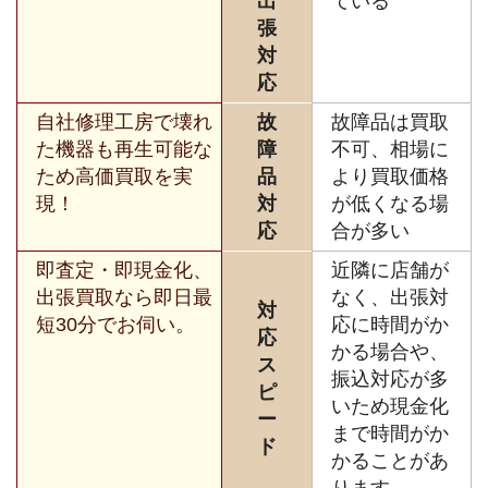
出
ている
張
対
応
自社修理工房で壊れ
故
故障品は買取
た機器も再生可能な
障
不可、相場に
ため高価買取を実
品
より買取価格
現！
対
が低くなる場
応
合が多い
即査定・即現金化、
近隣に店舗が
出張買取なら即日最
なく、出張対
対
短30分でお伺い。
応に時間がか
応
かる場合や、
ス
振込対応が多
ピ
いため現金化
ー
まで時間がか
ド
かることがあ
ります。