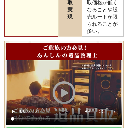
取
取価格が低く
実
なることや販
現
売ルートが限
られることが
多い。