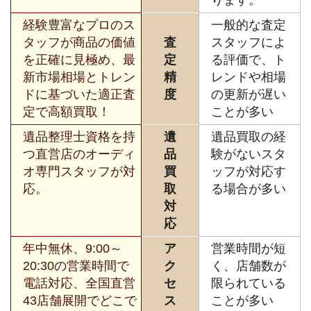
経験豊富なプロのス
一般的な査定
タッフが商品の価値
査
スタッフによ
を正確に見極め、最
定
る評価で、ト
新市場相場とトレン
精
レンドや相場
ドに基づいた適正査
度
の更新が遅い
定で高額買取！
ことが多い
遺品整理士資格を持
遺
遺品買取の経
つ直営店のオーディ
品
験がないスタ
オ専門スタッフが対
買
ッフが対応す
応。
取
る場合が多い
対
応
年中無休、9:00～
ア
営業時間が短
20:30の営業時間で
ク
く、店舗数が
電話対応、全国直営
セ
限られている
43店舗展開でどこで
ス
ことが多い