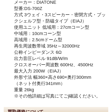
メーカー：DIATONE
型番:DS-700Z
方式 3ウェイ・3スピーカー・密閉方式・ブッ
クシェルフ型・防磁タイプ（EIAJ）
使用ユニット 低域用：27cmコーン型
中域用：10cmコーン型
高域用：2.5cmドーム型
再生周波数帯域 35Hz～32000Hz
公称インピーダンス 6Ω
出力音圧レベル 91dB/W/m
クロスオーバー周波数 600Hz、4500Hz
最大入力 200W（EIAJ）
外形寸法 幅360×高さ690×奥行300mm
（ネット付奥行341mm）
重量 26kg
※その他詳細は写真にてごj確認ください。
買取価格について