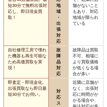
短30分で無料出張対
地
舗がないこと
応し、即日現金買
域
もあり、対応
取！
・
地域が限られ
出
ている
張
対
応
自社修理工房で壊れ
故
故障品は買取
た機器も再生可能な
障
不可、相場に
ため高価買取を実
品
より買取価格
現！
対
が低くなる場
応
合が多い
即査定・即現金化、
近隣に店舗が
出張買取なら即日最
なく、出張対
対
短30分でお伺い。
応に時間がか
応
かる場合や、
ス
振込対応が多