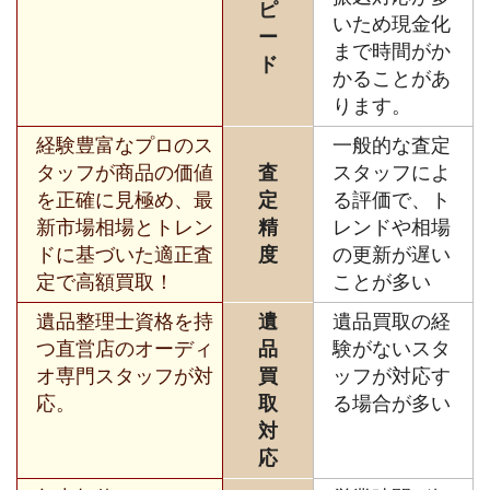
ピ
いため現金化
ー
まで時間がか
ド
かることがあ
ります。
経験豊富なプロのス
一般的な査定
タッフが商品の価値
査
スタッフによ
を正確に見極め、最
定
る評価で、ト
新市場相場とトレン
精
レンドや相場
ドに基づいた適正査
度
の更新が遅い
定で高額買取！
ことが多い
遺品整理士資格を持
遺
遺品買取の経
つ直営店のオーディ
品
験がないスタ
オ専門スタッフが対
買
ッフが対応す
応。
取
る場合が多い
対
応