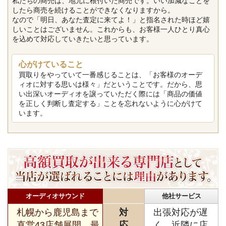
私たちの商売は、地元に根付いた商売です。いい加減なことを
したら商売を続けることができなくなりますから。
なので「明日、あなた査定に来てよ！」と指名された時ほど嬉
しいことはございません。これからも、お客様一人ひとり真心
を込めて対応していきたいと思っています。
心がけていること
買取りをやっていて一番感じることは、「お客様のオーデ
ィオに対する思いは様々」だということです。だから、思
い出深いオーディオを譲っていただく際には「商品の価値
を正しく判断し査定する」ことを忘れないように心がけて
います。
オーディオサウンド
他社サービス
札幌から鹿児島まで
対
出張対応が遅
直営43店舗展開。最
応
く、近隣に店