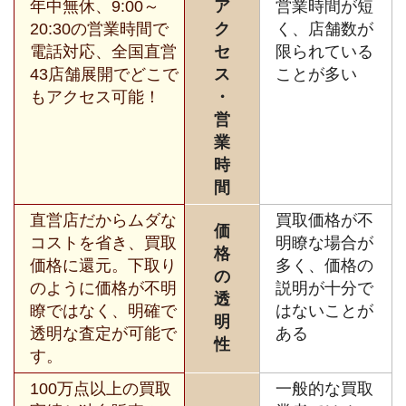
年中無休、9:00～
ア
営業時間が短
20:30の営業時間で
ク
く、店舗数が
電話対応、全国直営
セ
限られている
43店舗展開でどこで
ス
ことが多い
もアクセス可能！
・
営
業
時
間
直営店だからムダな
買取価格が不
価
コストを省き、買取
明瞭な場合が
格
価格に還元。下取り
多く、価格の
の
のように価格が不明
説明が十分で
透
瞭ではなく、明確で
はないことが
明
透明な査定が可能で
ある
性
す。
100万点以上の買取
一般的な買取