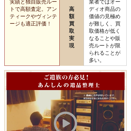
実績と独自販売ルー
業者ではオー
トで高額査定。アン
高
ディオ商品の
ティークやヴィンテ
額
価値の見極め
ージも適正評価！
買
が難しく、買
取
取価格が低く
実
なることや販
現
売ルートが限
られることが
多い。