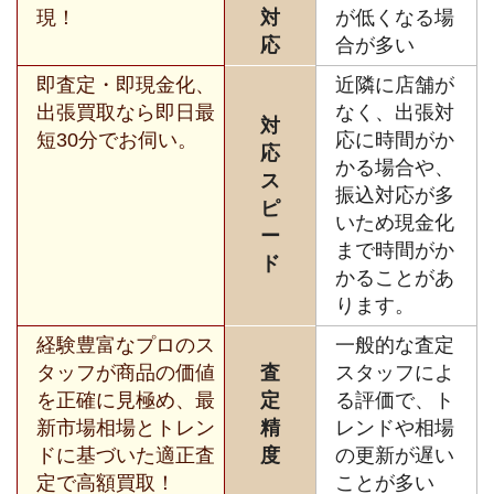
現！
対
が低くなる場
応
合が多い
即査定・即現金化、
近隣に店舗が
出張買取なら即日最
なく、出張対
対
短30分でお伺い。
応に時間がか
応
かる場合や、
ス
振込対応が多
ピ
いため現金化
ー
まで時間がか
ド
かることがあ
ります。
経験豊富なプロのス
一般的な査定
タッフが商品の価値
査
スタッフによ
を正確に見極め、最
定
る評価で、ト
新市場相場とトレン
精
レンドや相場
ドに基づいた適正査
度
の更新が遅い
定で高額買取！
ことが多い