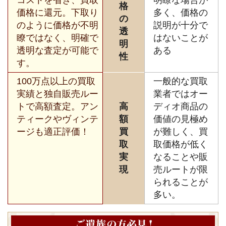
格
価格に還元。下取り
多く、価格の
の
のように価格が不明
説明が十分で
透
瞭ではなく、明確で
はないことが
明
透明な査定が可能で
ある
性
す。
100万点以上の買取
一般的な買取
実績と独自販売ルー
業者ではオー
トで高額査定。アン
高
ディオ商品の
ティークやヴィンテ
額
価値の見極め
ージも適正評価！
買
が難しく、買
取
取価格が低く
実
なることや販
現
売ルートが限
られることが
多い。