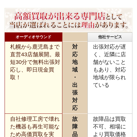
オーディオサウンド
他社サービス
札幌から鹿児島まで
対
出張対応が遅
直営43店舗展開。最
応
く、近隣に店
短30分で無料出張対
地
舗がないこと
応し、即日現金買
域
もあり、対応
取！
・
地域が限られ
出
ている
張
対
応
自社修理工房で壊れ
故
故障品は買取
た機器も再生可能な
障
不可、相場に
ため高価買取を実
品
より買取価格