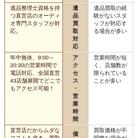
遺品整理士資格を持
遺
遺品買取の経
つ直営店のオーディ
品
験がないスタ
オ専門スタッフが対
買
ッフが対応す
応。
取
る場合が多い
対
応
年中無休、9:00～
ア
営業時間が短
20:30の営業時間で
ク
く、店舗数が
電話対応、全国直営
セ
限られている
43店舗展開でどこで
ス
ことが多い
もアクセス可能！
・
営
業
時
間
直営店だからムダな
買取価格が不
価
コストを省き、買取
明瞭な場合が