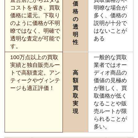
価
コストを省き、買取
明瞭な場合が
格
価格に還元。下取り
多く、価格の
の
のように価格が不明
説明が十分で
透
瞭ではなく、明確で
はないことが
明
透明な査定が可能で
ある
性
す。
100万点以上の買取
一般的な買取
実績と独自販売ルー
業者ではオー
トで高額査定。アン
高
ディオ商品の
ティークやヴィンテ
額
価値の見極め
ージも適正評価！
買
が難しく、買
取
取価格が低く
実
なることや販
現
売ルートが限
られることが
多い。