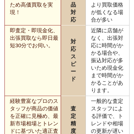
ため高価買取を実
品
より買取価格
現！
対
が低くなる場
応
合が多い
即査定・即現金化、
近隣に店舗が
出張買取なら即日最
なく、出張対
対
短30分でお伺い。
応に時間がか
応
かる場合や、
ス
振込対応が多
ピ
いため現金化
ー
まで時間がか
ド
かることがあ
ります。
経験豊富なプロのス
一般的な査定
タッフが商品の価値
査
スタッフによ
を正確に見極め、最
定
る評価で、ト
新市場相場とトレン
精
レンドや相場
ドに基づいた適正査
度
の更新が遅い