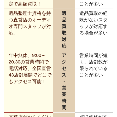
定で高額買取！
ことが多い
遺品整理士資格を持
遺
遺品買取の経
つ直営店のオーディ
品
験がないスタ
オ専門スタッフが対
買
ッフが対応す
応。
取
る場合が多い
対
応
年中無休、9:00～
ア
営業時間が短
20:30の営業時間で
ク
く、店舗数が
電話対応、全国直営
セ
限られている
43店舗展開でどこで
ス
ことが多い
もアクセス可能！
・
営
業
時
間
直営店だからムダな
買取価格が不