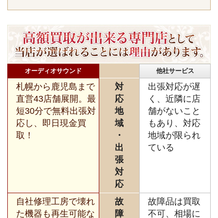
オーディオサウンド
他社サービス
札幌から鹿児島まで
対
出張対応が遅
直営43店舗展開。最
応
く、近隣に店
短30分で無料出張対
地
舗がないこと
応し、即日現金買
域
もあり、対応
取！
・
地域が限られ
出
ている
張
対
応
自社修理工房で壊れ
故
故障品は買取
た機器も再生可能な
障
不可、相場に