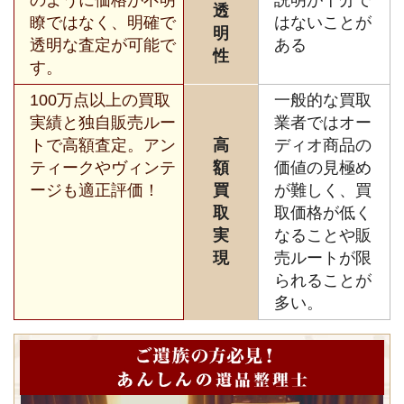
透
瞭ではなく、明確で
はないことが
明
透明な査定が可能で
ある
性
す。
100万点以上の買取
一般的な買取
実績と独自販売ルー
業者ではオー
トで高額査定。アン
高
ディオ商品の
ティークやヴィンテ
額
価値の見極め
ージも適正評価！
買
が難しく、買
取
取価格が低く
実
なることや販
現
売ルートが限
られることが
多い。