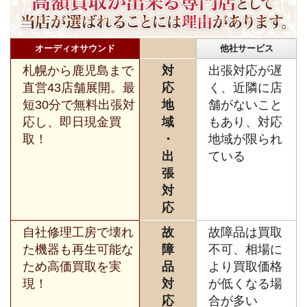
オーディオサウンド
他社サービス
札幌から鹿児島まで
対
出張対応が遅
直営43店舗展開。最
応
く、近隣に店
短30分で無料出張対
地
舗がないこと
応し、即日現金買
域
もあり、対応
取！
・
地域が限られ
出
ている
張
対
応
自社修理工房で壊れ
故
故障品は買取
た機器も再生可能な
障
不可、相場に
ため高価買取を実
品
より買取価格
現！
対
が低くなる場
応
合が多い