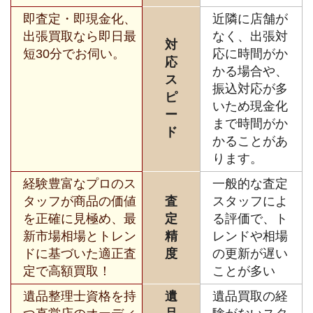
即査定・即現金化、
近隣に店舗が
出張買取なら即日最
なく、出張対
対
短30分でお伺い。
応に時間がか
応
かる場合や、
ス
振込対応が多
ピ
いため現金化
ー
まで時間がか
ド
かることがあ
ります。
経験豊富なプロのス
一般的な査定
タッフが商品の価値
査
スタッフによ
を正確に見極め、最
定
る評価で、ト
新市場相場とトレン
精
レンドや相場
ドに基づいた適正査
度
の更新が遅い
定で高額買取！
ことが多い
遺品整理士資格を持
遺
遺品買取の経