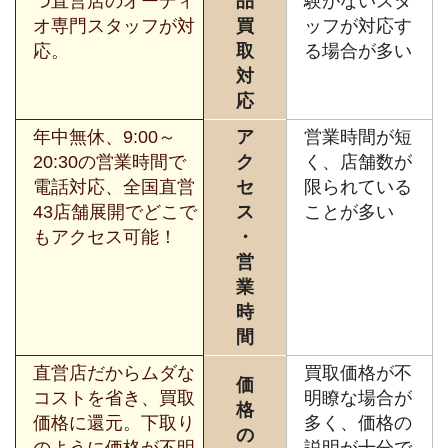
つ直営店のオーディ
品
験がないスタ
オ専門スタッフが対
買
ッフが対応す
応。
取
る場合が多い
対
応
年中無休、9:00～
ア
営業時間が短
20:30の営業時間で
ク
く、店舗数が
電話対応、全国直営
セ
限られている
43店舗展開でどこで
ス
ことが多い
もアクセス可能！
・
営
業
時
間
直営店だからムダな
買取価格が不
価
コストを省き、買取
明瞭な場合が
格
価格に還元。下取り
多く、価格の
の
のように価格が不明
説明が十分で