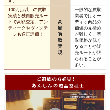
す。
100万点以上の買取
一般的な買取
実績と独自販売ルー
業者ではオー
トで高額査定。アン
高
ディオ商品の
ティークやヴィンテ
額
価値の見極め
ージも適正評価！
買
が難しく、買
取
取価格が低く
実
なることや販
現
売ルートが限
られることが
多い。