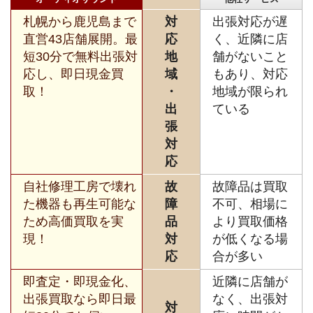
札幌から鹿児島まで
対
出張対応が遅
直営43店舗展開。最
応
く、近隣に店
短30分で無料出張対
地
舗がないこと
応し、即日現金買
域
もあり、対応
取！
・
地域が限られ
出
ている
張
対
応
自社修理工房で壊れ
故
故障品は買取
た機器も再生可能な
障
不可、相場に
ため高価買取を実
品
より買取価格
現！
対
が低くなる場
応
合が多い
即査定・即現金化、
近隣に店舗が
出張買取なら即日最
なく、出張対
対