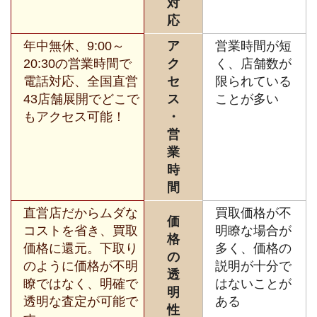
対
応
年中無休、9:00～
ア
営業時間が短
20:30の営業時間で
ク
く、店舗数が
電話対応、全国直営
セ
限られている
43店舗展開でどこで
ス
ことが多い
もアクセス可能！
・
営
業
時
間
直営店だからムダな
買取価格が不
価
コストを省き、買取
明瞭な場合が
格
価格に還元。下取り
多く、価格の
の
のように価格が不明
説明が十分で
透
瞭ではなく、明確で
はないことが
明
透明な査定が可能で
ある
性