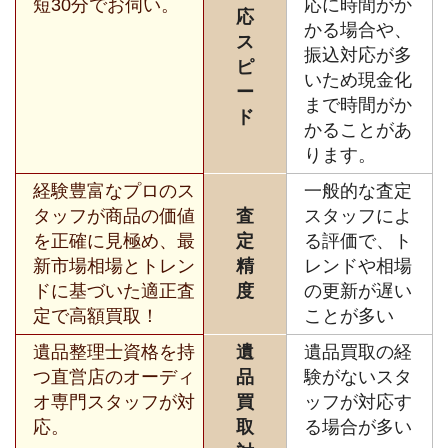
短30分でお伺い。
応に時間がか
応
かる場合や、
ス
振込対応が多
ピ
いため現金化
ー
まで時間がか
ド
かることがあ
ります。
経験豊富なプロのス
一般的な査定
タッフが商品の価値
査
スタッフによ
を正確に見極め、最
定
る評価で、ト
新市場相場とトレン
精
レンドや相場
ドに基づいた適正査
度
の更新が遅い
定で高額買取！
ことが多い
遺品整理士資格を持
遺
遺品買取の経
つ直営店のオーディ
品
験がないスタ
オ専門スタッフが対
買
ッフが対応す
応。
取
る場合が多い