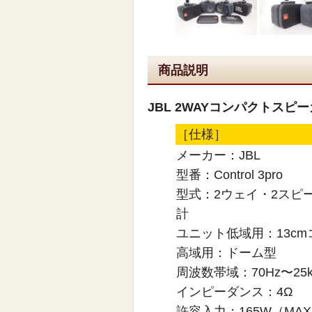
商品説明
JBL 2WAYコンパクトスピーカ
［仕様］
メーカー：JBL
型番：Control 3pro
型式：2ウェイ・2スピ
計
ユニット低域用：13cm
高域用：ドーム型
周波数帯域：70Hz〜25k
インピーダンス：4Ω
許容入力：165W（MA