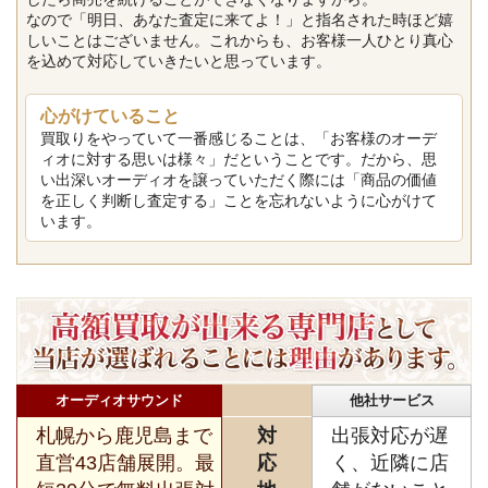
なので「明日、あなた査定に来てよ！」と指名された時ほど嬉
しいことはございません。これからも、お客様一人ひとり真心
を込めて対応していきたいと思っています。
心がけていること
買取りをやっていて一番感じることは、「お客様のオーデ
ィオに対する思いは様々」だということです。だから、思
い出深いオーディオを譲っていただく際には「商品の価値
を正しく判断し査定する」ことを忘れないように心がけて
います。
オーディオサウンド
他社サービス
札幌から鹿児島まで
対
出張対応が遅
直営43店舗展開。最
応
く、近隣に店