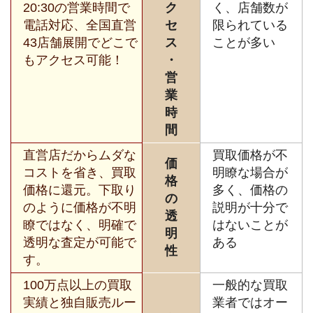
20:30の営業時間で
ク
く、店舗数が
電話対応、全国直営
セ
限られている
43店舗展開でどこで
ス
ことが多い
もアクセス可能！
・
営
業
時
間
直営店だからムダな
買取価格が不
価
コストを省き、買取
明瞭な場合が
格
価格に還元。下取り
多く、価格の
の
のように価格が不明
説明が十分で
透
瞭ではなく、明確で
はないことが
明
透明な査定が可能で
ある
性
す。
100万点以上の買取
一般的な買取
実績と独自販売ルー
業者ではオー