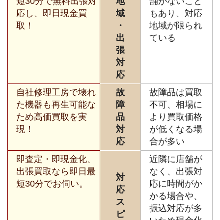
短30分で無料出張対
地
舗がないこと
応し、即日現金買
域
もあり、対応
取！
・
地域が限られ
出
ている
張
対
応
自社修理工房で壊れ
故
故障品は買取
た機器も再生可能な
障
不可、相場に
ため高価買取を実
品
より買取価格
現！
対
が低くなる場
応
合が多い
即査定・即現金化、
近隣に店舗が
出張買取なら即日最
なく、出張対
対
短30分でお伺い。
応に時間がか
応
かる場合や、
ス
振込対応が多
ピ