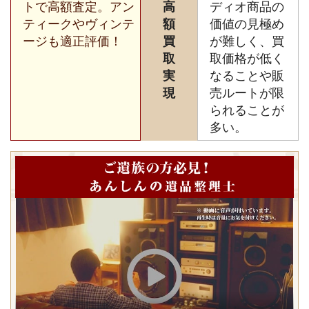
トで高額査定。アン
高
ディオ商品の
ティークやヴィンテ
額
価値の見極め
ージも適正評価！
買
が難しく、買
取
取価格が低く
実
なることや販
現
売ルートが限
られることが
多い。