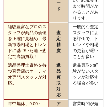
いため現金化
ー
まで時間がか
ド
かることがあ
ります。
経験豊富なプロのス
一般的な査定
タッフが商品の価値
査
スタッフによ
を正確に見極め、最
定
る評価で、ト
新市場相場とトレン
精
レンドや相場
ドに基づいた適正査
度
の更新が遅い
定で高額買取！
ことが多い
遺品整理士資格を持
遺
遺品買取の経
つ直営店のオーディ
品
験がないスタ
オ専門スタッフが対
買
ッフが対応す
応。
取
る場合が多い
対
応
年中無休、9:00～
ア
営業時間が短