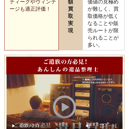
ティークやヴィンテ
額
価値の見極め
ージも適正評価！
買
が難しく、買
取
取価格が低く
実
なることや販
現
売ルートが限
られることが
多い。