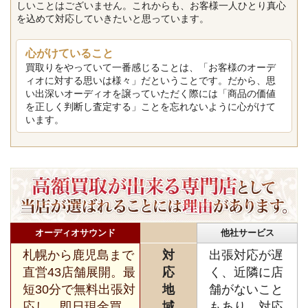
しいことはございません。これからも、お客様一人ひとり真心
を込めて対応していきたいと思っています。
心がけていること
買取りをやっていて一番感じることは、「お客様のオーデ
ィオに対する思いは様々」だということです。だから、思
い出深いオーディオを譲っていただく際には「商品の価値
を正しく判断し査定する」ことを忘れないように心がけて
います。
オーディオサウンド
他社サービス
札幌から鹿児島まで
対
出張対応が遅
直営43店舗展開。最
応
く、近隣に店
短30分で無料出張対
地
舗がないこと
応し、即日現金買
域
もあり、対応