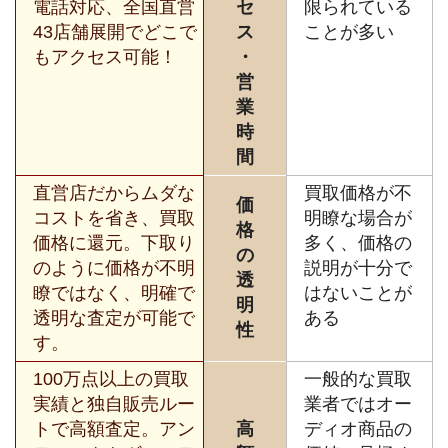
電話対応、全国直営
セ
限られている
43店舗展開でどこで
ス
ことが多い
もアクセス可能！
・
営
業
時
間
直営店だからムダな
買取価格が不
価
コストを省き、買取
明瞭な場合が
格
価格に還元。下取り
多く、価格の
の
のように価格が不明
説明が十分で
透
瞭ではなく、明確で
はないことが
明
透明な査定が可能で
ある
性
す。
100万点以上の買取
一般的な買取
実績と独自販売ルー
業者ではオー
トで高額査定。アン
高
ディオ商品の