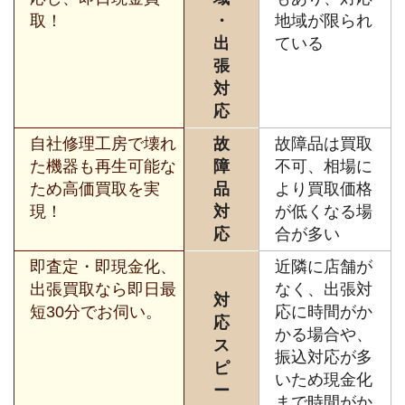
取！
・
地域が限られ
出
ている
張
対
応
自社修理工房で壊れ
故
故障品は買取
た機器も再生可能な
障
不可、相場に
ため高価買取を実
品
より買取価格
現！
対
が低くなる場
応
合が多い
即査定・即現金化、
近隣に店舗が
出張買取なら即日最
なく、出張対
対
短30分でお伺い。
応に時間がか
応
かる場合や、
ス
振込対応が多
ピ
いため現金化
ー
まで時間がか