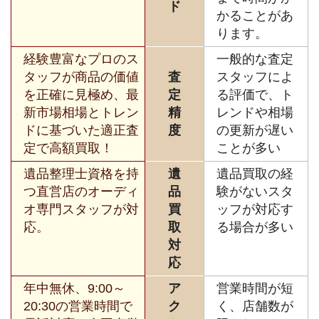
ド
かることがあ
ります。
経験豊富なプロのス
一般的な査定
タッフが商品の価値
査
スタッフによ
を正確に見極め、最
定
る評価で、ト
新市場相場とトレン
精
レンドや相場
ドに基づいた適正査
度
の更新が遅い
定で高額買取！
ことが多い
遺品整理士資格を持
遺
遺品買取の経
つ直営店のオーディ
品
験がないスタ
オ専門スタッフが対
買
ッフが対応す
応。
取
る場合が多い
対
応
年中無休、9:00～
ア
営業時間が短
20:30の営業時間で
ク
く、店舗数が