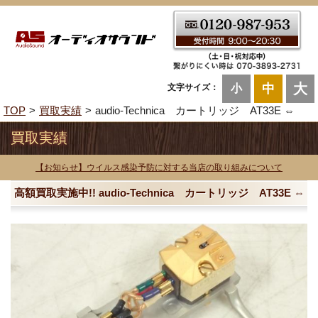
大
中
文字サイズ：
小
TOP
買取実績
audio-Technica カートリッジ AT33E ⇔
買取実績
【お知らせ】ウイルス感染予防に対する当店の取り組みについて
高額買取実施中!! audio-Technica カートリッジ AT33E ⇔