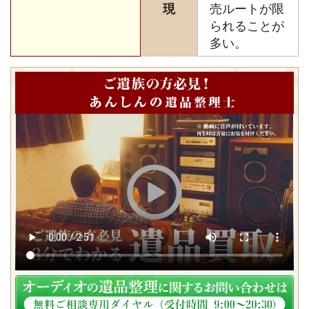
現
売ルートが限
られることが
多い。