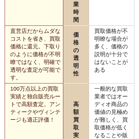
業
時
間
直営店だからムダな
買取価格が不
価
コストを省き、買取
明瞭な場合が
格
価格に還元。下取り
多く、価格の
の
のように価格が不明
説明が十分で
透
瞭ではなく、明確で
はないことが
明
透明な査定が可能で
ある
性
す。
100万点以上の買取
一般的な買取
実績と独自販売ルー
業者ではオー
トで高額査定。アン
高
ディオ商品の
ティークやヴィンテ
額
価値の見極め
ージも適正評価！
買
が難しく、買
取
取価格が低く
実
なることや販