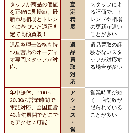
タッフが商品の価値
査
スタッフによ
を正確に見極め、最
定
る評価で、ト
新市場相場とトレン
精
レンドや相場
ドに基づいた適正査
度
の更新が遅い
定で高額買取！
ことが多い
遺品整理士資格を持
遺
遺品買取の経
つ直営店のオーディ
品
験がないスタ
オ専門スタッフが対
買
ッフが対応す
応。
取
る場合が多い
対
応
年中無休、9:00～
ア
営業時間が短
20:30の営業時間で
ク
く、店舗数が
電話対応、全国直営
セ
限られている
43店舗展開でどこで
ス
ことが多い
もアクセス可能！
・
営