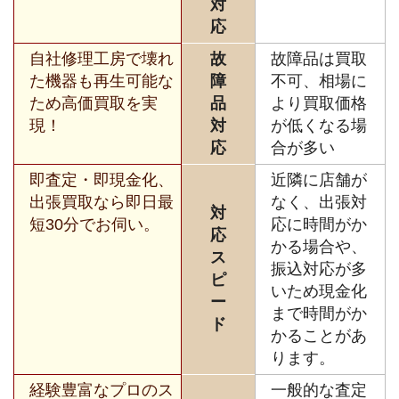
対
応
自社修理工房で壊れ
故
故障品は買取
た機器も再生可能な
障
不可、相場に
ため高価買取を実
品
より買取価格
現！
対
が低くなる場
応
合が多い
即査定・即現金化、
近隣に店舗が
出張買取なら即日最
なく、出張対
対
短30分でお伺い。
応に時間がか
応
かる場合や、
ス
振込対応が多
ピ
いため現金化
ー
まで時間がか
ド
かることがあ
ります。
経験豊富なプロのス
一般的な査定