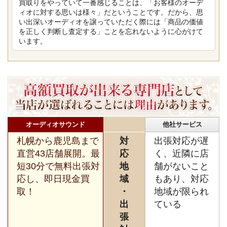
買取りをやっていて一番感じることは、「お客様のオーデ
ィオに対する思いは様々」だということです。だから、思
い出深いオーディオを譲っていただく際には「商品の価値
を正しく判断し査定する」ことを忘れないように心がけて
います。
オーディオサウンド
他社サービス
札幌から鹿児島まで
対
出張対応が遅
直営43店舗展開。最
応
く、近隣に店
短30分で無料出張対
地
舗がないこと
応し、即日現金買
域
もあり、対応
取！
・
地域が限られ
出
ている
張