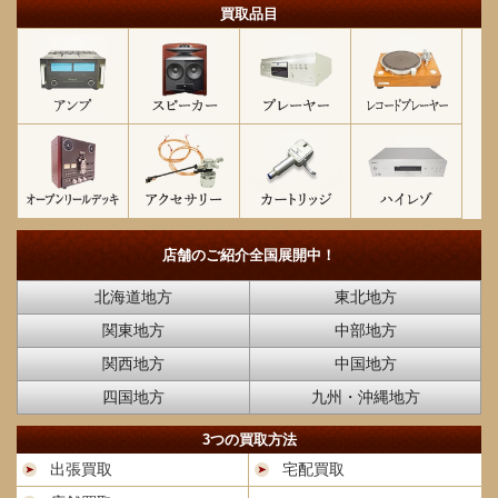
買取品目
店舗のご紹介
全国展開中！
北海道地方
東北地方
関東地方
中部地方
関西地方
中国地方
四国地方
九州・沖縄地方
3つの買取方法
出張買取
宅配買取