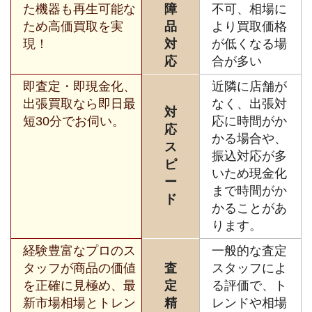
た機器も再生可能な
障
不可、相場に
ため高価買取を実
品
より買取価格
現！
対
が低くなる場
応
合が多い
即査定・即現金化、
近隣に店舗が
出張買取なら即日最
なく、出張対
対
短30分でお伺い。
応に時間がか
応
かる場合や、
ス
振込対応が多
ピ
いため現金化
ー
まで時間がか
ド
かることがあ
ります。
経験豊富なプロのス
一般的な査定
タッフが商品の価値
査
スタッフによ
を正確に見極め、最
定
る評価で、ト
新市場相場とトレン
精
レンドや相場