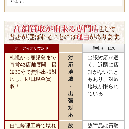
います。
オーディオサウンド
他社サービス
札幌から鹿児島まで
対
出張対応が遅
直営43店舗展開。最
応
く、近隣に店
短30分で無料出張対
地
舗がないこと
応し、即日現金買
域
もあり、対応
取！
・
地域が限られ
出
ている
張
対
応
自社修理工房で壊れ
故
故障品は買取