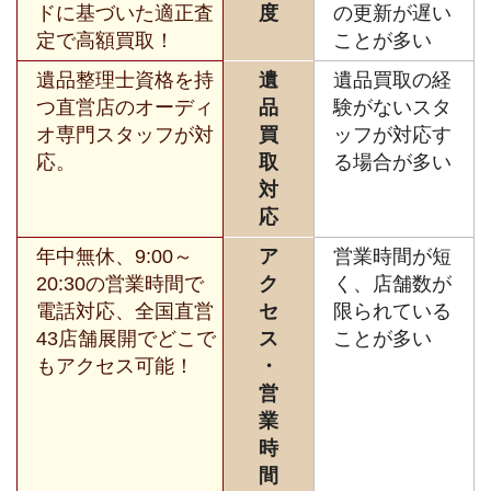
ドに基づいた適正査
度
の更新が遅い
定で高額買取！
ことが多い
遺品整理士資格を持
遺
遺品買取の経
つ直営店のオーディ
品
験がないスタ
オ専門スタッフが対
買
ッフが対応す
応。
取
る場合が多い
対
応
年中無休、9:00～
ア
営業時間が短
20:30の営業時間で
ク
く、店舗数が
電話対応、全国直営
セ
限られている
43店舗展開でどこで
ス
ことが多い
もアクセス可能！
・
営
業
時
間