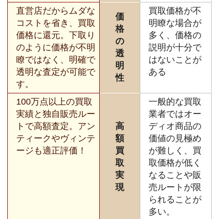
直営店だからムダな
買取価格が不
価
コストを省き、買取
明瞭な場合が
格
価格に還元。下取り
多く、価格の
の
のように価格が不明
説明が十分で
透
瞭ではなく、明確で
はないことが
明
透明な査定が可能で
ある
性
す。
100万点以上の買取
一般的な買取
実績と独自販売ルー
業者ではオー
トで高額査定。アン
高
ディオ商品の
ティークやヴィンテ
額
価値の見極め
ージも適正評価！
買
が難しく、買
取
取価格が低く
実
なることや販
現
売ルートが限
られることが
多い。