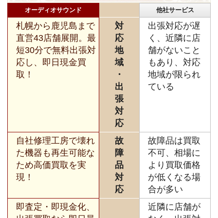
オーディオサウンド
他社サービス
札幌から鹿児島まで
対
出張対応が遅
直営43店舗展開。最
応
く、近隣に店
短30分で無料出張対
地
舗がないこと
応し、即日現金買
域
もあり、対応
取！
・
地域が限られ
出
ている
張
対
応
自社修理工房で壊れ
故
故障品は買取
た機器も再生可能な
障
不可、相場に
ため高価買取を実
品
より買取価格
現！
対
が低くなる場
応
合が多い
即査定・即現金化、
近隣に店舗が