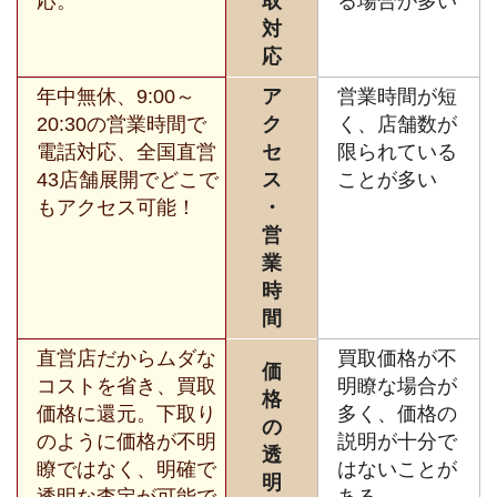
応。
取
る場合が多い
対
応
年中無休、9:00～
ア
営業時間が短
20:30の営業時間で
ク
く、店舗数が
電話対応、全国直営
セ
限られている
43店舗展開でどこで
ス
ことが多い
もアクセス可能！
・
営
業
時
間
直営店だからムダな
買取価格が不
価
コストを省き、買取
明瞭な場合が
格
価格に還元。下取り
多く、価格の
の
のように価格が不明
説明が十分で
透
瞭ではなく、明確で
はないことが
明
透明な査定が可能で
ある