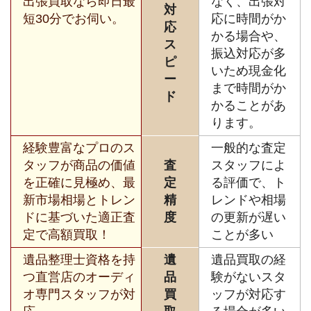
出張買取なら即日最
なく、出張対
対
短30分でお伺い。
応に時間がか
応
かる場合や、
ス
振込対応が多
ピ
いため現金化
ー
まで時間がか
ド
かることがあ
ります。
経験豊富なプロのス
一般的な査定
タッフが商品の価値
査
スタッフによ
を正確に見極め、最
定
る評価で、ト
新市場相場とトレン
精
レンドや相場
ドに基づいた適正査
度
の更新が遅い
定で高額買取！
ことが多い
遺品整理士資格を持
遺
遺品買取の経
つ直営店のオーディ
品
験がないスタ
オ専門スタッフが対
買
ッフが対応す