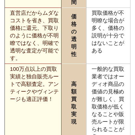
間
直営店だからムダな
買取価格が不
価
コストを省き、買取
明瞭な場合が
格
価格に還元。下取り
多く、価格の
の
のように価格が不明
説明が十分で
透
瞭ではなく、明確で
はないことが
明
透明な査定が可能で
ある
性
す。
100万点以上の買取
一般的な買取
実績と独自販売ルー
業者ではオー
トで高額査定。アン
高
ディオ商品の
ティークやヴィンテ
額
価値の見極め
ージも適正評価！
買
が難しく、買
取
取価格が低く
実
なることや販
現
売ルートが限
られることが