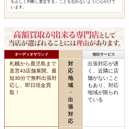
を正しく判断し査定する」ことを忘れないように心がけて
います。
オーディオサウンド
他社サービス
札幌から鹿児島まで
対
出張対応が遅
直営43店舗展開。最
応
く、近隣に店
短30分で無料出張対
地
舗がないこと
応し、即日現金買
域
もあり、対応
取！
・
地域が限られ
出
ている
張
対
応