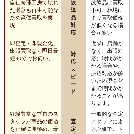
自社修理工房で壊れ
故
故障品は買取
た機器も再生可能な
障
不可、相場に
ため高価買取を実
品
より買取価格
現！
対
が低くなる場
応
合が多い
即査定・即現金化、
近隣に店舗が
出張買取なら即日最
なく、出張対
対
短30分でお伺い。
応に時間がか
応
かる場合や、
ス
振込対応が多
ピ
いため現金化
ー
まで時間がか
ド
かることがあ
ります。
経験豊富なプロのス
一般的な査定
タッフが商品の価値
査
スタッフによ
を正確に見極め、最
定
る評価で、ト