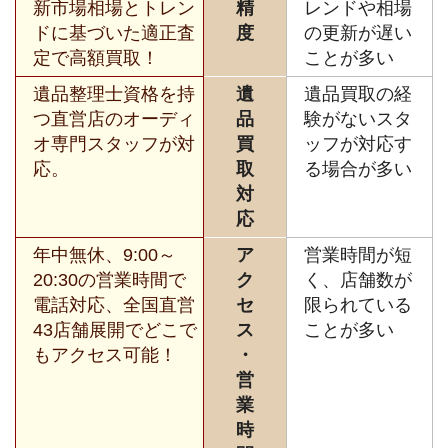
新市場相場とトレン
精
レンドや相場
ドに基づいた適正査
度
の更新が遅い
定で高額買取！
ことが多い
遺品整理士資格を持
遺
遺品買取の経
つ直営店のオーディ
品
験がないスタ
オ専門スタッフが対
買
ッフが対応す
応。
取
る場合が多い
対
応
年中無休、9:00～
ア
営業時間が短
20:30の営業時間で
ク
く、店舗数が
電話対応、全国直営
セ
限られている
43店舗展開でどこで
ス
ことが多い
もアクセス可能！
・
営
業
時