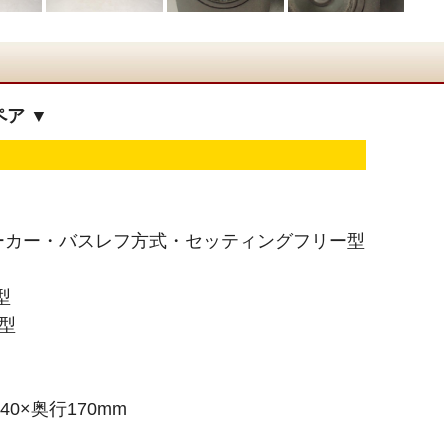
ペア ▼
ーカー・バスレフ方式・セッティングフリー型
型
型
40×奥行170mm