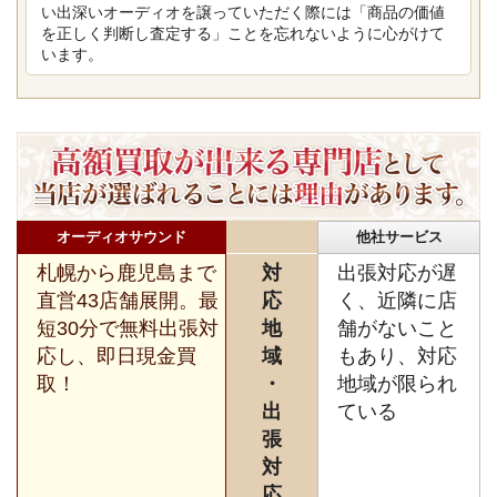
い出深いオーディオを譲っていただく際には「商品の価値
を正しく判断し査定する」ことを忘れないように心がけて
います。
オーディオサウンド
他社サービス
札幌から鹿児島まで
対
出張対応が遅
直営43店舗展開。最
応
く、近隣に店
短30分で無料出張対
地
舗がないこと
応し、即日現金買
域
もあり、対応
取！
・
地域が限られ
出
ている
張
対
応