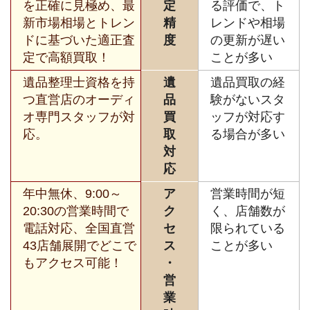
を正確に見極め、最
定
る評価で、ト
新市場相場とトレン
精
レンドや相場
ドに基づいた適正査
度
の更新が遅い
定で高額買取！
ことが多い
遺品整理士資格を持
遺
遺品買取の経
つ直営店のオーディ
品
験がないスタ
オ専門スタッフが対
買
ッフが対応す
応。
取
る場合が多い
対
応
年中無休、9:00～
ア
営業時間が短
20:30の営業時間で
ク
く、店舗数が
電話対応、全国直営
セ
限られている
43店舗展開でどこで
ス
ことが多い
もアクセス可能！
・
営
業