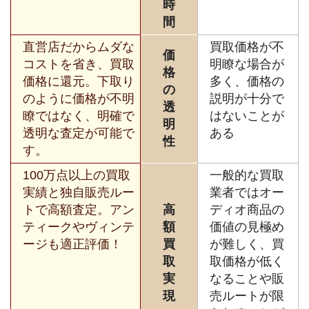
時
間
直営店だからムダな
買取価格が不
価
コストを省き、買取
明瞭な場合が
格
価格に還元。下取り
多く、価格の
の
のように価格が不明
説明が十分で
透
瞭ではなく、明確で
はないことが
明
透明な査定が可能で
ある
性
す。
100万点以上の買取
一般的な買取
実績と独自販売ルー
業者ではオー
トで高額査定。アン
高
ディオ商品の
ティークやヴィンテ
額
価値の見極め
ージも適正評価！
買
が難しく、買
取
取価格が低く
実
なることや販
現
売ルートが限