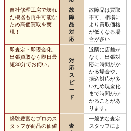
自社修理工房で壊れ
故
故障品は買取
た機器も再生可能な
障
不可、相場に
ため高価買取を実
品
より買取価格
現！
対
が低くなる場
応
合が多い
即査定・即現金化、
近隣に店舗が
出張買取なら即日最
なく、出張対
対
短30分でお伺い。
応に時間がか
応
かる場合や、
ス
振込対応が多
ピ
いため現金化
ー
まで時間がか
ド
かることがあ
ります。
経験豊富なプロのス
一般的な査定
タッフが商品の価値
査
スタッフによ