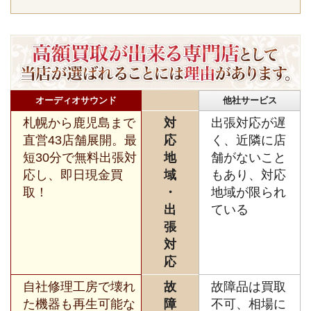
オーディオサウンド
他社サービス
札幌から鹿児島まで
対
出張対応が遅
直営43店舗展開。最
応
く、近隣に店
短30分で無料出張対
地
舗がないこと
応し、即日現金買
域
もあり、対応
取！
・
地域が限られ
出
ている
張
対
応
自社修理工房で壊れ
故
故障品は買取
た機器も再生可能な
障
不可、相場に