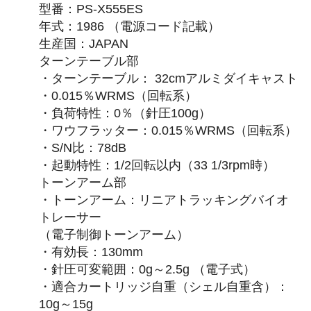
型番：PS-X555ES
年式：1986 （電源コード記載）
生産国：JAPAN
ターンテーブル部
・ターンテーブル： 32cmアルミダイキャスト
・0.015％WRMS（回転系）
・負荷特性：0％（針圧100g）
・ワウフラッター：0.015％WRMS（回転系）
・S/N比：78dB
・起動特性：1/2回転以内（33 1/3rpm時）
トーンアーム部
・トーンアーム：リニアトラッキングバイオ
トレーサー
（電子制御トーンアーム）
・有効長：130mm
・針圧可変範囲：0g～2.5g （電子式）
・適合カートリッジ自重（シェル自重含）：
10g～15g