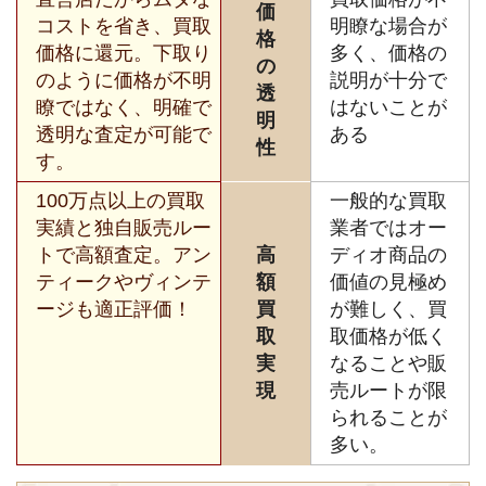
価
コストを省き、買取
明瞭な場合が
格
価格に還元。下取り
多く、価格の
の
のように価格が不明
説明が十分で
透
瞭ではなく、明確で
はないことが
明
透明な査定が可能で
ある
性
す。
100万点以上の買取
一般的な買取
実績と独自販売ルー
業者ではオー
トで高額査定。アン
高
ディオ商品の
ティークやヴィンテ
額
価値の見極め
ージも適正評価！
買
が難しく、買
取
取価格が低く
実
なることや販
現
売ルートが限
られることが
多い。