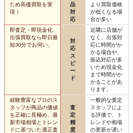
ため高価買取を実
品
より買取価格
現！
対
が低くなる場
応
合が多い
即査定・即現金化、
近隣に店舗が
出張買取なら即日最
なく、出張対
対
短30分でお伺い。
応に時間がか
応
かる場合や、
ス
振込対応が多
ピ
いため現金化
ー
まで時間がか
ド
かることがあ
ります。
経験豊富なプロのス
一般的な査定
タッフが商品の価値
査
スタッフによ
を正確に見極め、最
定
る評価で、ト
新市場相場とトレン
精
レンドや相場
ドに基づいた適正査
度
の更新が遅い