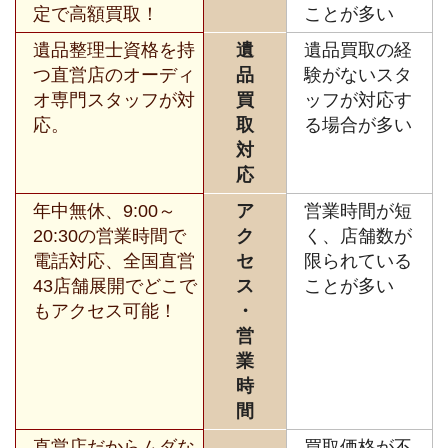
定で高額買取！
ことが多い
遺品整理士資格を持
遺
遺品買取の経
つ直営店のオーディ
品
験がないスタ
オ専門スタッフが対
買
ッフが対応す
応。
取
る場合が多い
対
応
年中無休、9:00～
ア
営業時間が短
20:30の営業時間で
ク
く、店舗数が
電話対応、全国直営
セ
限られている
43店舗展開でどこで
ス
ことが多い
もアクセス可能！
・
営
業
時
間
直営店だからムダな
買取価格が不